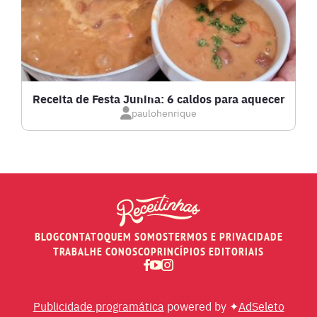
LOW CARB
MASSAS E PASTAS
Receita de Festa Junina: 6 caldos para aquecer
paulohenrique
MOLHOS
PÃES E SALGADOS
PEIXES
BLOG
CONTATO
QUEM SOMOS
TERMOS E PRIVACIDADE
RECEITAS DE AIR FRYER
TRABALHE CONOSCO
PRINCÍPIOS EDITORIAIS
RECEITAS DE ANIVERSÁRIO DE CASAMENTO
Publicidade programática
powered by ✦
AdSeleto