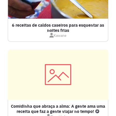
BOLOS E TORTAS
CALDOS
6 receitas de caldos caseiros para esquentar as
noites frias
Kawane
CARNE BOVINA
CARNE SUÍNA
CARNES
COMPOTAS E GELEIAS
DETOX
Comidinha que abraça a alma: A gente ama uma
receita que faz a gente viajar no tempo! 😋