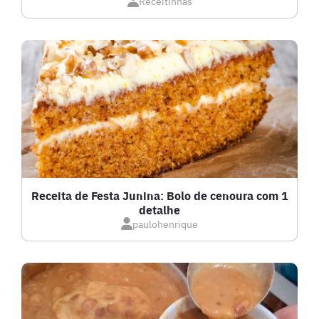
Receitinhas
DOCES E SOBREMESAS
DRINKS
FRANGO
FRUTOS DO MAR
GRATINADOS
Receita de Festa Junina: Bolo de cenoura com 1
detalhe
IOGURTES
paulohenrique
LANCHES
LASANHAS