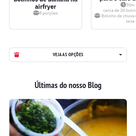
30m
airfryer
cerca de 20 boli
8
porções
Bolinho de chuva
leite
VEJA AS OPÇÕES
AVES
Últimas do nosso Blog
BATIDAS
BEBIDAS E DRINKS
BISCOITOS