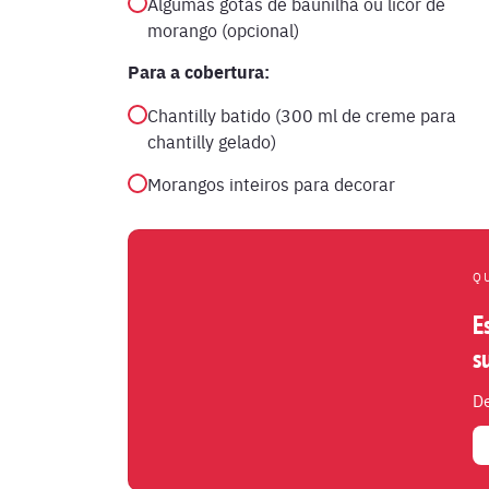
Algumas gotas de baunilha ou licor de
morango (opcional)
Para a cobertura:
Chantilly batido (300 ml de creme para
chantilly gelado)
Morangos inteiros para decorar
Q
E
s
De