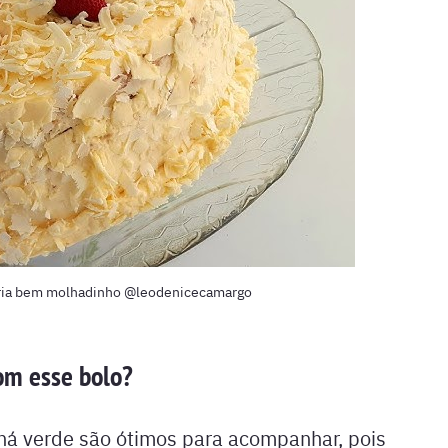
aria bem molhadinho @leodenicecamargo
om esse bolo?
há verde são ótimos para acompanhar, pois