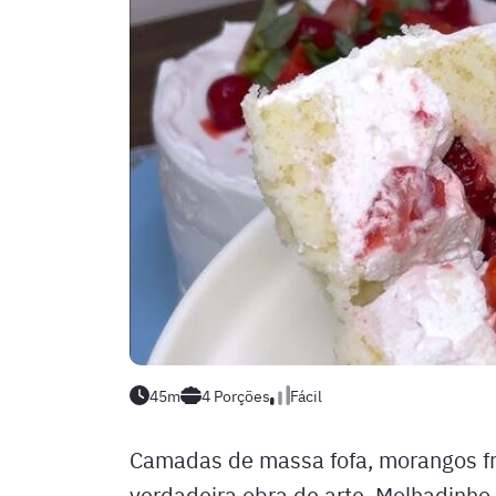
45m
4
Porções
Fácil
Camadas de massa fofa, morangos fr
verdadeira obra de arte. Molhadinho,