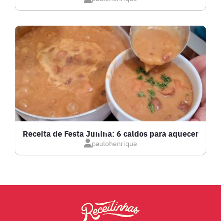
LANCHES
LASANHAS
LOW CARB
MASSAS E PASTAS
Receita de Festa Junina: 6 caldos para aquecer
paulohenrique
MOLHOS
PÃES E SALGADOS
PEIXES