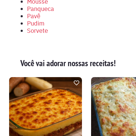
Mousse
Panqueca
Pavê
Pudim
Sorvete
Você vai adorar nossas receitas!