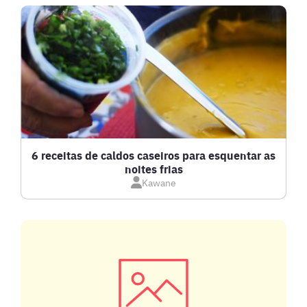
BEBIDAS E DRINKS
BISCOITOS
BOLOS E TORTAS
CALDOS
6 receitas de caldos caseiros para esquentar as
noites frias
Kawane
CARNE BOVINA
CARNE SUÍNA
CARNES