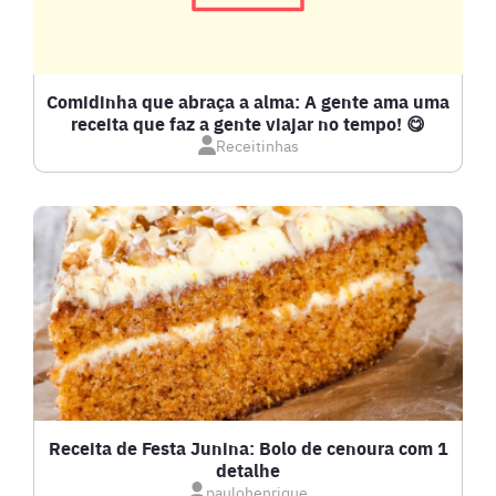
COMPOTAS E GELEIAS
DETOX
Comidinha que abraça a alma: A gente ama uma
receita que faz a gente viajar no tempo! 😋
Receitinhas
DOCES E SOBREMESAS
DRINKS
FRANGO
FRUTOS DO MAR
GRATINADOS
Receita de Festa Junina: Bolo de cenoura com 1
detalhe
IOGURTES
paulohenrique