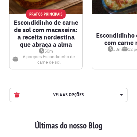
PRATOS PRINCIPAIS
Escondidinho de carne
de sol com macaxeira:
Escondidinho 
a receita nordestina
com carne 
que abraça a alma
33m
12
p
50m
6 porções
Escondidinho de
carne de sol
VEJA AS OPÇÕES
AVES
Últimas do nosso Blog
BATIDAS