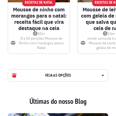
RECEITAS DE NATAL
RECEITAS DE 
Mousse de ninho com
Mousse de lei
morangos para o natal:
com geleia de
receita fácil que vira
que salva q
destaque na ceia
ceia de n
20m
15m
8 a 10 porções
Mousse de
rende cerca de 6 
Ninho com morangos para o
Mousse de Leite
Natal
geleia de m
VEJA AS OPÇÕES
AVES
Últimas do nosso Blog
BATIDAS