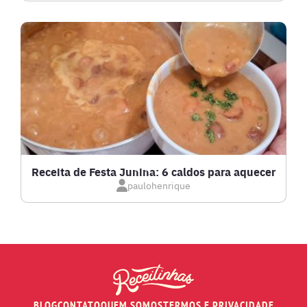
LANCHES
LASANHAS
LOW CARB
MASSAS E PASTAS
Receita de Festa Junina: 6 caldos para aquecer
paulohenrique
MOLHOS
PÃES E SALGADOS
PEIXES
BLOG
CONTATO
QUEM SOMOS
TERMOS E PRIVACIDADE