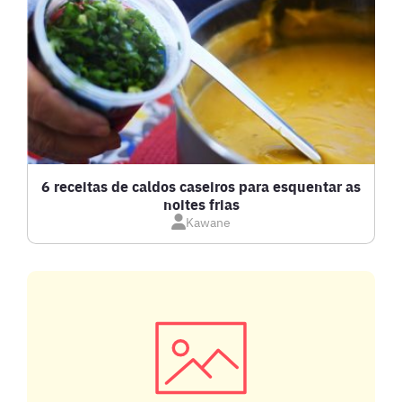
BEBIDAS E DRINKS
BISCOITOS
BOLOS E TORTAS
CALDOS
6 receitas de caldos caseiros para esquentar as
noites frias
Kawane
CARNE BOVINA
CARNE SUÍNA
CARNES
COMPOTAS E GELEIAS