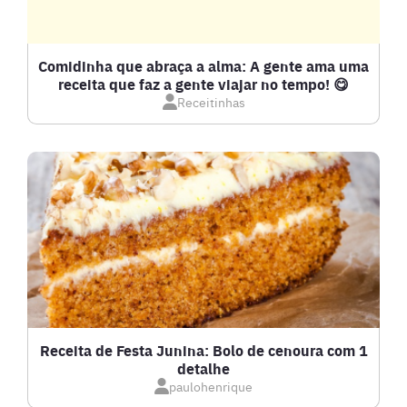
DETOX
Comidinha que abraça a alma: A gente ama uma
receita que faz a gente viajar no tempo! 😋
Receitinhas
DOCES E SOBREMESAS
DRINKS
FRANGO
FRUTOS DO MAR
GRATINADOS
Receita de Festa Junina: Bolo de cenoura com 1
detalhe
IOGURTES
paulohenrique