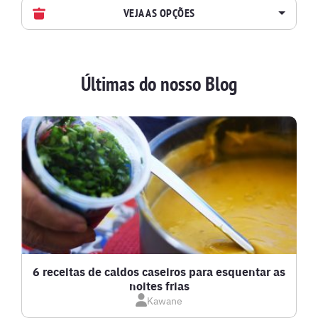
VEJA AS OPÇÕES
AVES
Últimas do nosso Blog
BATIDAS
BEBIDAS E DRINKS
BISCOITOS
BOLOS E TORTAS
CALDOS
6 receitas de caldos caseiros para esquentar as
noites frias
Kawane
CARNE BOVINA