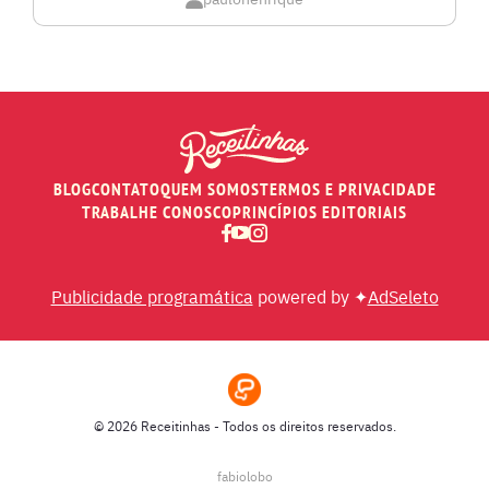
MOLHOS
PÃES E SALGADOS
PEIXES
BLOG
CONTATO
QUEM SOMOS
TERMOS E PRIVACIDADE
RECEITAS DE AIR FRYER
TRABALHE CONOSCO
PRINCÍPIOS EDITORIAIS
RECEITAS DE ANIVERSÁRIO DE CASAMENTO
Publicidade programática
powered by ✦
AdSeleto
RECEITAS DE ANO NOVO (RÉVEILLON)
RECEITAS DE NATAL
© 2026 Receitinhas - Todos os direitos reservados.
SOPAS
fabiolobo