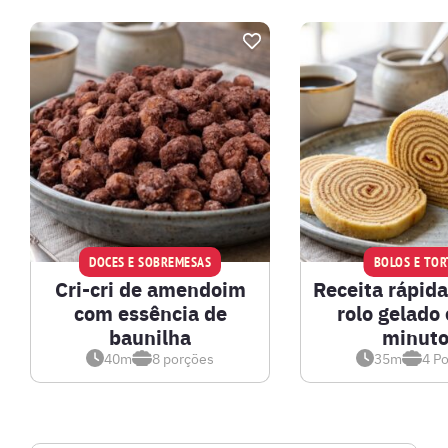
DOCES E SOBREMESAS
BOLOS E TOR
Cri-cri de amendoim
Receita rápida
com essência de
rolo gelado
baunilha
minuto
40m
8
porções
35m
4
Po