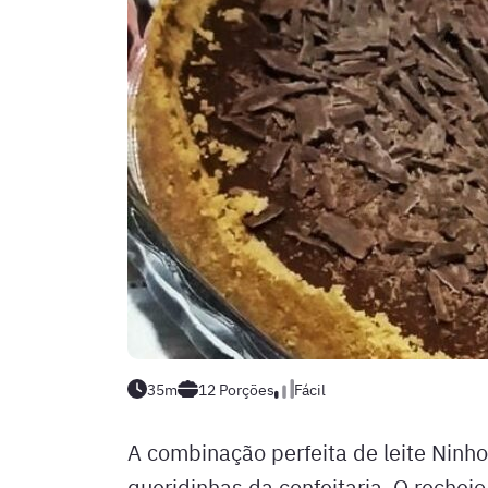
35m
12
Porções
Fácil
A combinação perfeita de leite Ninho
queridinhas da confeitaria. O rechei