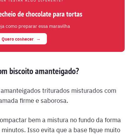
UER TESTAR ALGO DIFERENTE?
echeio de chocolate para tortas
ja como preparar essa maravilha
Quero conhecer
om biscoito amanteigado?
os amanteigados triturados misturados com
amada firme e saborosa.
compactar bem a mistura no fundo da forma
minutos. Isso evita que a base fique muito