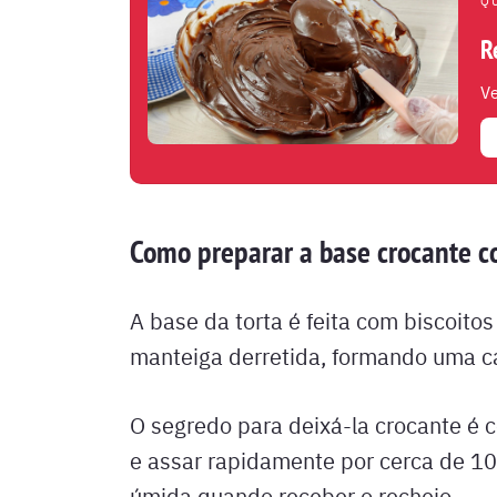
Q
R
Ve
Como preparar a base crocante c
A base da torta é feita com biscoit
manteiga derretida, formando uma c
O segredo para deixá-la crocante é 
e assar rapidamente por cerca de 10 
úmida quando receber o recheio.