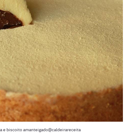
la e biscoito amanteigado@caldeirareceita