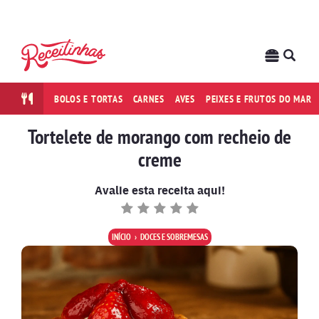
BOLOS E TORTAS
CARNES
AVES
PEIXES E FRUTOS DO MAR
Tortelete de morango com recheio de
creme
Avalie esta receita aqui!
INÍCIO
DOCES E SOBREMESAS