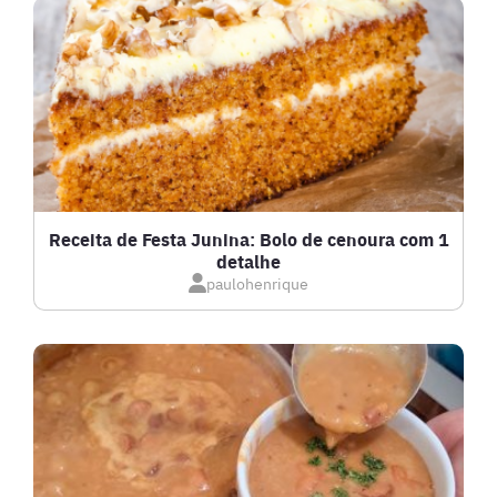
DRINKS
FRANGO
FRUTOS DO MAR
GRATINADOS
Receita de Festa Junina: Bolo de cenoura com 1
detalhe
IOGURTES
paulohenrique
LANCHES
LASANHAS
LOW CARB