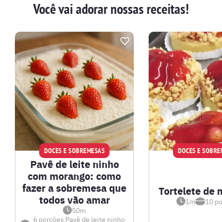
Você vai adorar nossas receitas!
DOCES E SOBREMESAS
DOCES E SOBRE
Pavê de leite ninho
com morango: como
fazer a sobremesa que
Tortelete de
todos vão amar
1m
10
po
50m
6 porções
Pavê de leite ninho