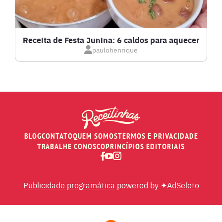
MASSAS E PASTAS
Receita de Festa Junina: 6 caldos para aquecer
paulohenrique
MOLHOS
PÃES E SALGADOS
PEIXES
BLOG
CONTATO
QUEM SOMOS
TERMOS E PRIVACIDADE
RECEITAS DE AIR FRYER
TRABALHE CONOSCO
PRINCÍPIOS EDITORIAIS
RECEITAS DE ANIVERSÁRIO DE CASAMENTO
Publicidade programática
powered by ✦
AdSeleto
RECEITAS DE ANO NOVO (RÉVEILLON)