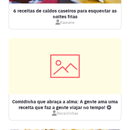
CALDOS
6 receitas de caldos caseiros para esquentar as
noites frias
Kawane
CARNE BOVINA
CARNE SUÍNA
CARNES
COMPOTAS E GELEIAS
DETOX
Comidinha que abraça a alma: A gente ama uma
receita que faz a gente viajar no tempo! 😋
Receitinhas
DOCES E SOBREMESAS