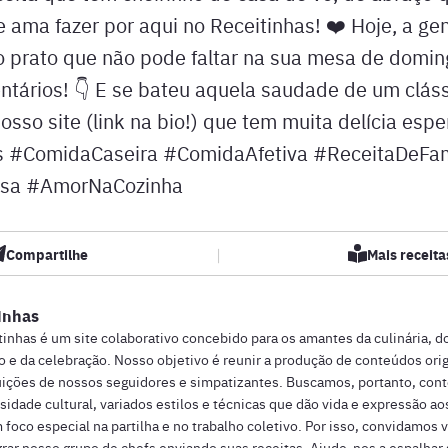
e ama fazer por aqui no Receitinhas! ❤️ Hoje, a ge
o prato que não pode faltar na sua mesa de domin
tários! 👇 E se bateu aquela saudade de um clás
osso site (link na bio!) que tem muita delícia esp
s #ComidaCaseira #ComidaAfetiva #ReceitaDeFam
sa #AmorNaCozinha
|
Compartilhe
Mais receitas
inhas
tinhas é um site colaborativo concebido para os amantes da culinária, d
o e da celebração. Nosso objetivo é reunir a produção de conteúdos ori
uições de nossos seguidores e simpatizantes. Buscamos, portanto, con
sidade cultural, variados estilos e técnicas que dão vida e expressão a
 foco especial na partilha e no trabalho coletivo. Por isso, convidamos 
grar nosso grupo de chefs enviando suas receitas. Ajude-nos a espalhar