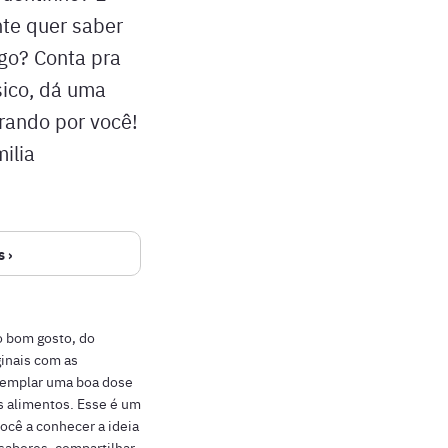
nte quer saber
go? Conta pra
sico, dá uma
erando por você!
ilia
 ›
o bom gosto, do
ginais com as
templar uma boa dose
os alimentos. Esse é um
você a conhecer a ideia
 sabores, compartilhar