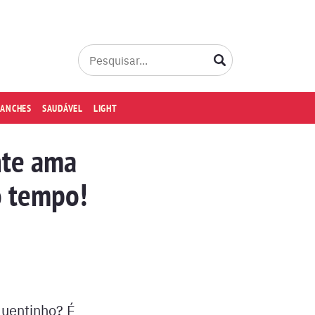
LANCHES
SAUDÁVEL
LIGHT
nte ama
o tempo!
quentinho? É