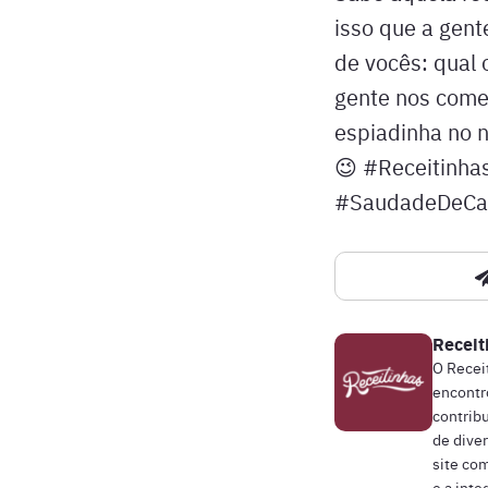
isso que a gent
de vocês: qual 
gente nos comen
espiadinha no n
😉 #Receitinha
#SaudadeDeCa
Receit
O Recei
encontr
contrib
de diver
site com
e a inte