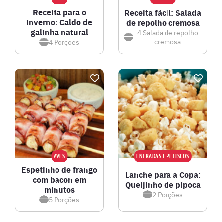
Receita para o
Receita fácil: Salada
inverno: Caldo de
de repolho cremosa
galinha natural
4
Salada de repolho
cremosa
4
Porções
AVES
ENTRADAS E PETISCOS
Espetinho de frango
Lanche para a Copa:
com bacon em
Queijinho de pipoca
minutos
2
Porções
5
Porções