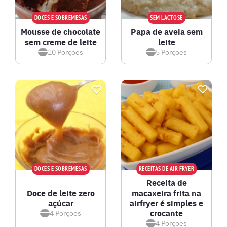
DOCES E SOBREMESAS
SEM LACTOSE
Mousse de chocolate
Papa de aveia sem
sem creme de leite
leite
10
Porções
5
Porções
DOCES E SOBREMESAS
RECEITAS DE AIR FRYER
Receita de
Doce de leite zero
macaxeira frita na
açúcar
airfryer é simples e
crocante
4
Porções
4
Porções