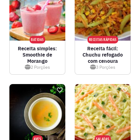
BATIDAS
RECEITAS RÁPIDAS
Receita simples:
Receita fácil:
Smoothie de
Chuchu refogado
Morango
com cenoura
2
Porções
3
Porções
AVES
SALADAS