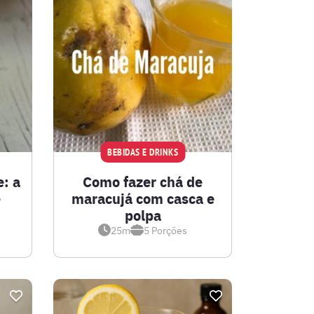
BEBIDAS E DRINKS
e: a
Como fazer chá de
e
maracujá com casca e
polpa
25m
5
Porções