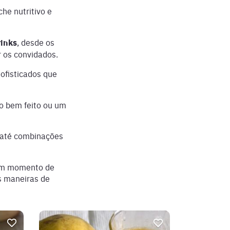
he nutritivo e
rinks
, desde os
r os convidados.
sofisticados que
o bem feito ou um
s até combinações
 um momento de
s maneiras de