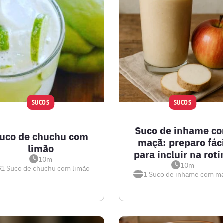
SUCOS
SUCOS
Suco de inhame c
uco de chuchu com
maçã: preparo fáci
limão
para incluir na roti
10m
10m
1
Suco de chuchu com limão
1
Suco de inhame com m