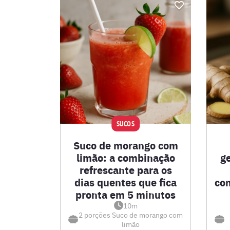
SUCOS
Suco de morango com
limão: a combinação
g
refrescante para os
dias quentes que fica
co
pronta em 5 minutos
10m
2 porções
Suco de morango com
limão