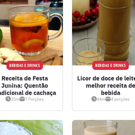
BEBIDAS E DRINKS
BEBIDAS E DRINKS
Receita de Festa
Licor de doce de leit
Junina: Quentão
melhor receita d
adicional de cachaça
bebida
25m
7
Porções
44m
4
porções