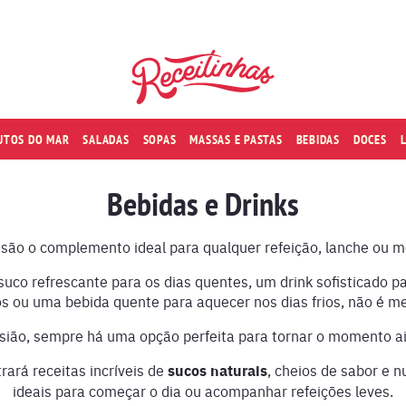
RUTOS DO MAR
SALADAS
SOPAS
MASSAS E PASTAS
BEBIDAS
DOCES
Bebidas e Drinks
 são o complemento ideal para qualquer refeição, lanche ou 
co refrescante para os dias quentes, um drink sofisticado p
s ou uma bebida quente para aquecer nos dias frios, não é 
asião, sempre há uma opção perfeita para tornar o momento a
rará receitas incríveis de
sucos naturais
, cheios de sabor e n
ideais para começar o dia ou acompanhar refeições leves.