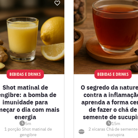
BEBIDAS E DRINKS
BEBIDAS E DRINKS
Shot matinal de
O segredo da natur
engibre: a bomba de
contra a inflamaçã
imunidade para
aprenda a forma ce
meçar o dia com mais
de fazer o chá de
energia
semente de sucupi
5m
15m
1 porção
Shot matinal de
2 xícaras
Chá de semente
gengibre
sucupira