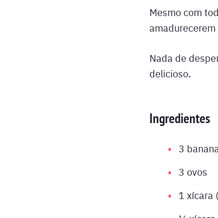
Mesmo com todo
amadurecerem 
Nada de desper
delicioso.
Ingredientes
3 banan
3 ovos
1 xícara 