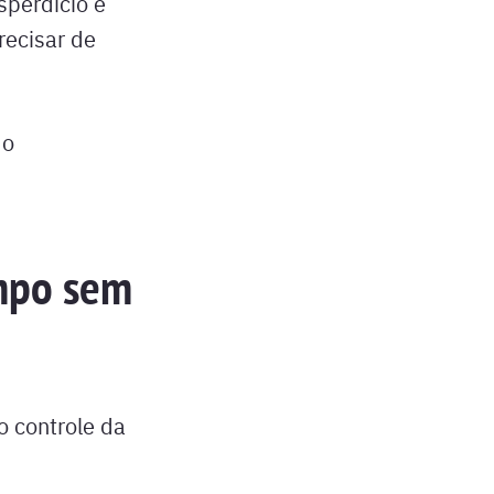
sperdício e
recisar de
 o
mpo sem
o controle da