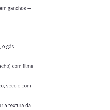
r em ganchos —
, o gás
acho) com filme
o, seco e com
ar a textura da