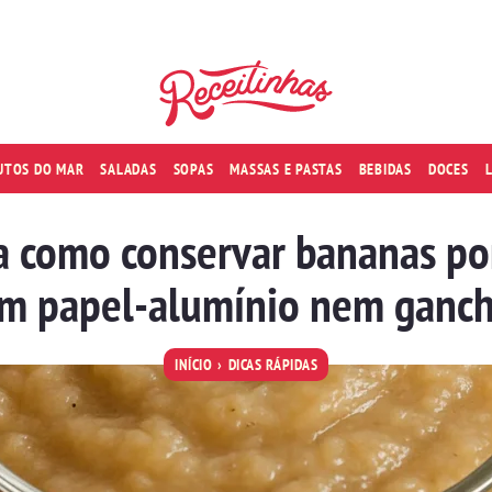
RUTOS DO MAR
SALADAS
SOPAS
MASSAS E PASTAS
BEBIDAS
DOCES
 como conservar bananas po
m papel-alumínio nem ganc
INÍCIO
DICAS RÁPIDAS