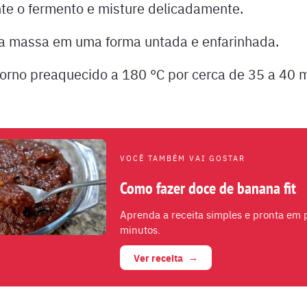
te o fermento e misture delicadamente.
a massa em uma forma untada e enfarinhada.
forno preaquecido a 180 °C por cerca de 35 a 40 m
VOCÊ TAMBÉM VAI GOSTAR
Como fazer doce de banana fit
Aprenda a receita simples e pronta em
minutos.
Ver receita