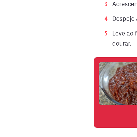
Acrescen
Despeje 
Leve ao 
dourar.