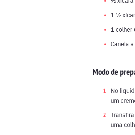
½ xícara 
1 ½ xícar
1 colher
Canela a
Modo de prep
No liquid
um crem
Transfir
uma colh