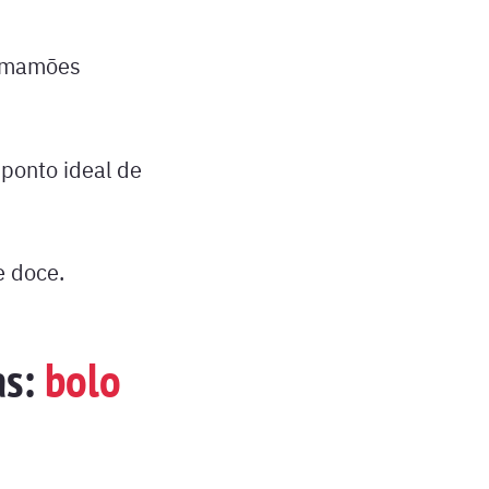
 mamões
ponto ideal de
e doce.
as:
bolo