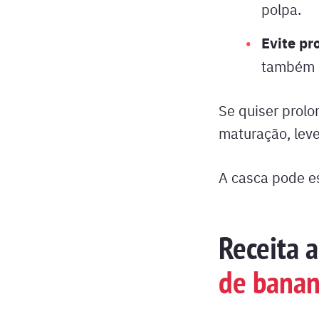
polpa.
Evite pr
também l
Se quiser prolo
maturação, leve
A casca pode es
Receita 
de banan