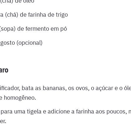
(chá) de óleo
a (chá) de farinha de trigo
 (sopa) de fermento em pó
 gosto (opcional)
aro
ificador, bata as bananas, os ovos, o açúcar e o ól
e homogêneo.
a para uma tigela e adicione a farinha aos poucos
er.