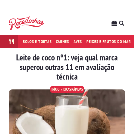
BOLOS E TORTAS
CARNES
AVES
PEIXES E FRUTOS DO MAR
Leite de coco nº1: veja qual marca
superou outras 11 em avaliação
técnica
INÍCIO
DICAS RÁPIDAS