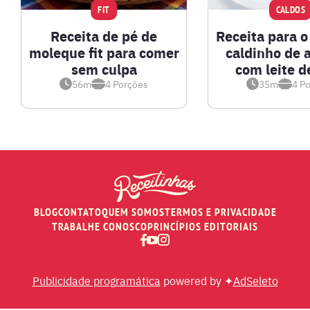
FIT
CALDOS
Receita de pé de
CARNE BOVINA
Receita para o
moleque fit para comer
caldinho de 
sem culpa
com leite d
CARNE SUÍNA
56m
4
Porções
35m
4
Po
CARNES
COMPOTAS E GELEIAS
DETOX
BLOG
CONTATO
QUEM SOMOS
TERMOS E PRIVACIDADE
TRABALHE CONOSCO
PRINCÍPIOS EDITORIAIS
DOCES E SOBREMESAS
Publicidade programática
powered by ✦
AdSeleto
DRINKS