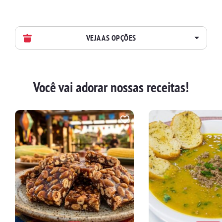
VEJA AS OPÇÕES
AVES
Você vai adorar nossas receitas!
BATIDAS
BEBIDAS E DRINKS
BISCOITOS
BOLOS E TORTAS
CALDOS