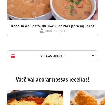
Receita de Festa Junina: 6 caldos para aquecer
paulohenrique
VEJA AS OPÇÕES
AVES
Você vai adorar nossas receitas!
BATIDAS
BEBIDAS E DRINKS