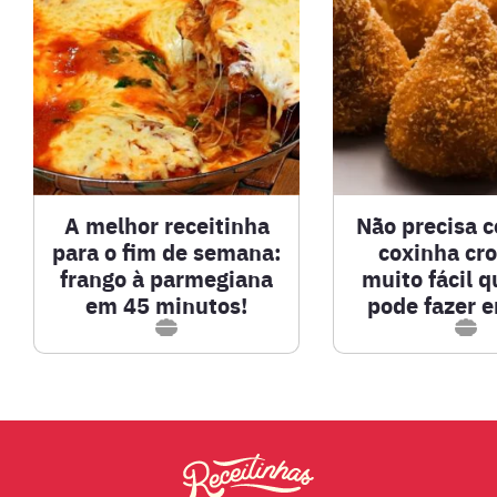
BISCOITOS
BOLOS E TORTAS
CALDOS
A melhor receitinha
Não precisa 
CARNE BOVINA
para o fim de semana:
coxinha cr
frango à parmegiana
muito fácil 
em 45 minutos!
CARNE SUÍNA
pode fazer 
CARNES
COMPOTAS E GELEIAS