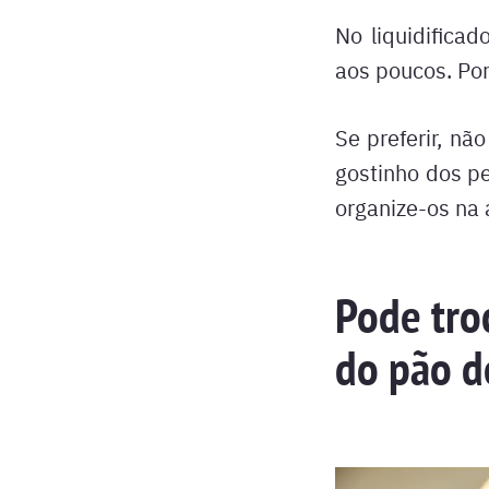
No liquidificad
aos poucos. Por
Se preferir, não
gostinho dos pe
organize-os na a
Pode tro
do pão d