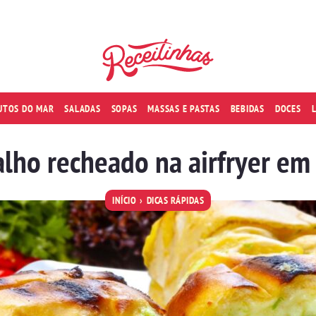
RUTOS DO MAR
SALADAS
SOPAS
MASSAS E PASTAS
BEBIDAS
DOCES
alho recheado na airfryer em
INÍCIO
DICAS RÁPIDAS