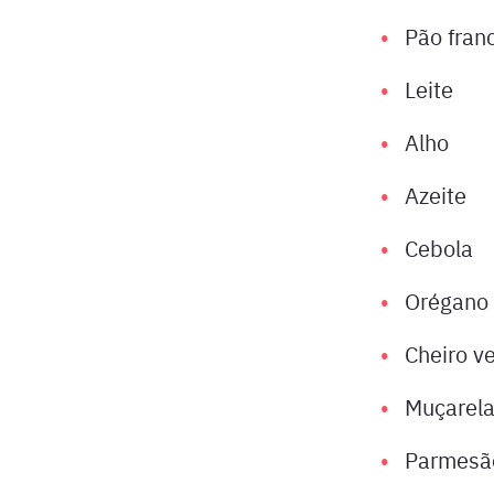
Pão fran
Leite
Alho
Azeite
Cebola
Orégano
Cheiro v
Muçarel
Parmesã