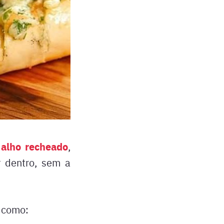
 alho recheado
,
r dentro, sem a
, como: