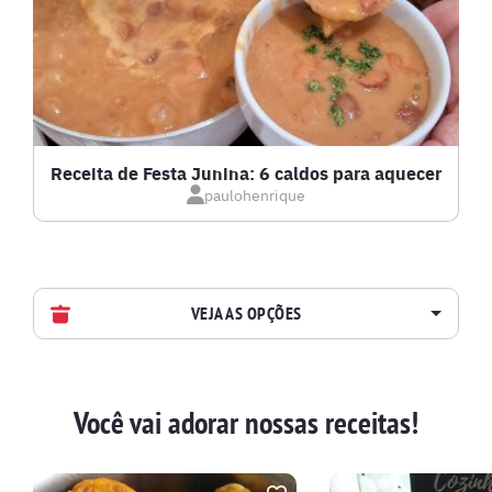
Receita de Festa Junina: 6 caldos para aquecer
paulohenrique
VEJA AS OPÇÕES
AVES
Você vai adorar nossas receitas!
BATIDAS