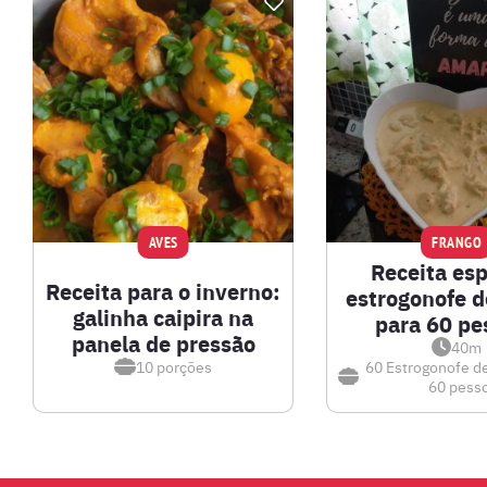
BEBIDAS E DRINKS
BISCOITOS
BOLOS E TORTAS
CALDOS
AVES
FRANGO
Receita esp
CARNE BOVINA
Receita para o inverno:
estrogonofe d
galinha caipira na
para 60 pe
panela de pressão
CARNE SUÍNA
40m
10
porções
60
Estrogonofe de
60 pess
CARNES
COMPOTAS E GELEIAS