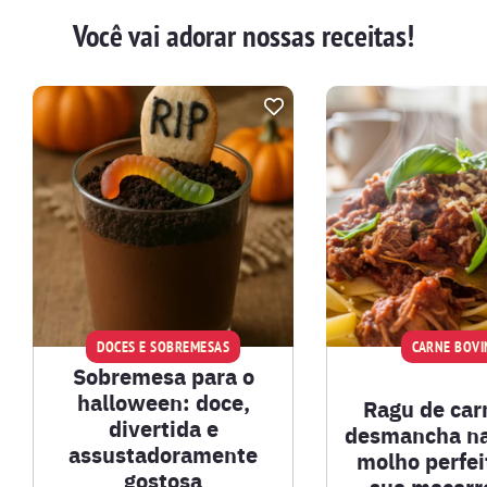
Você vai adorar nossas receitas!
BATIDAS
BEBIDAS E DRINKS
BISCOITOS
BOLOS E TORTAS
CALDOS
DOCES E SOBREMESAS
CARNE BOVI
Sobremesa para o
CARNE BOVINA
halloween: doce,
Ragu de car
divertida e
desmancha na
assustadoramente
CARNE SUÍNA
molho perfei
gostosa
sua macarr