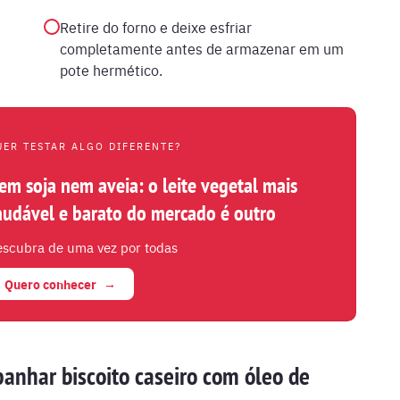
Retire do forno e deixe esfriar
completamente antes de armazenar em um
pote hermético.
UER TESTAR ALGO DIFERENTE?
em soja nem aveia: o leite vegetal mais
audável e barato do mercado é outro
scubra de uma vez por todas
Quero conhecer
anhar biscoito caseiro com óleo de