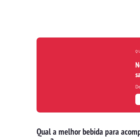
Q
N
s
De
Qual a melhor bebida para acomp