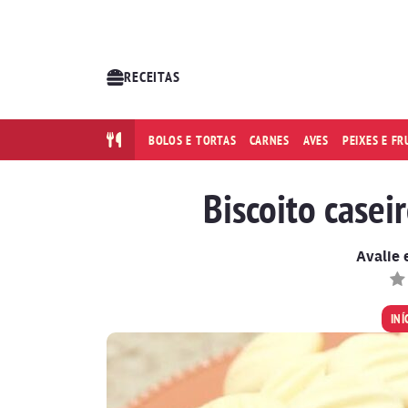
RECEITAS
BOLOS E TORTAS
CARNES
AVES
PEIXES E F
Biscoito casei
Avalie 
INÍ