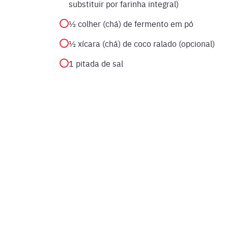
substituir por farinha integral)
½ colher (chá) de fermento em pó
½ xícara (chá) de coco ralado (opcional)
1 pitada de sal