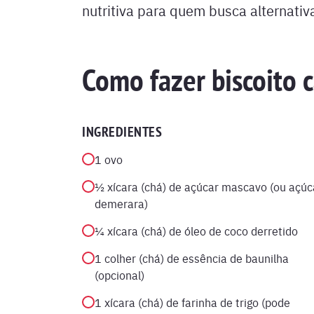
nutritiva para quem busca alternativ
Como fazer biscoito 
INGREDIENTES
1 ovo
½ xícara (chá) de açúcar mascavo (ou açúc
demerara)
¼ xícara (chá) de óleo de coco derretido
1 colher (chá) de essência de baunilha
(opcional)
1 xícara (chá) de farinha de trigo (pode