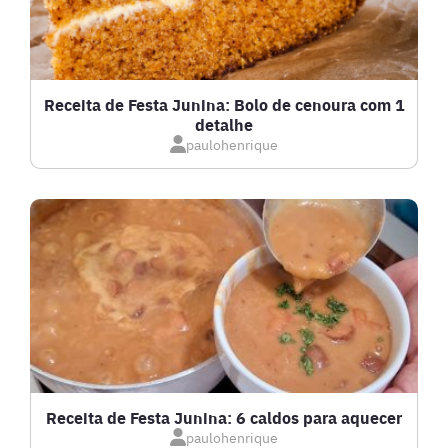
FRUTOS DO MAR
GRATINADOS
Receita de Festa Junina: Bolo de cenoura com 1
detalhe
IOGURTES
paulohenrique
LANCHES
LASANHAS
LOW CARB
MASSAS E PASTAS
Receita de Festa Junina: 6 caldos para aquecer
paulohenrique
MOLHOS