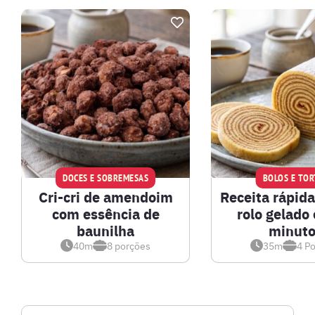
DOCES E SOBREMESAS
BOLOS E TOR
Cri-cri de amendoim
Receita rápida
com essência de
rolo gelado
baunilha
minuto
40m
8
porções
35m
4
Po