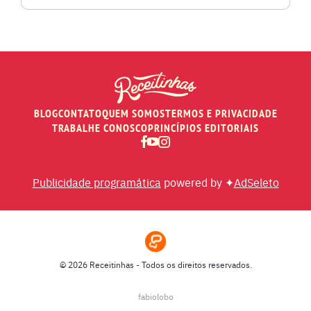
PÃES E SALGADOS
PEIXES
BLOG
CONTATO
QUEM SOMOS
TERMOS E PRIVACIDADE
RECEITAS DE AIR FRYER
TRABALHE CONOSCO
PRINCÍPIOS EDITORIAIS
RECEITAS DE ANIVERSÁRIO DE CASAMENTO
Publicidade programática
powered by ✦
AdSeleto
RECEITAS DE ANO NOVO (RÉVEILLON)
RECEITAS DE NATAL
© 2026 Receitinhas - Todos os direitos reservados.
SOPAS
fabiolobo