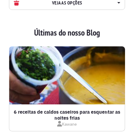
VEJA AS OPÇÕES
AVES
Últimas do nosso Blog
BATIDAS
BEBIDAS E DRINKS
BISCOITOS
BOLOS E TORTAS
CALDOS
6 receitas de caldos caseiros para esquentar as
noites frias
Kawane
CARNE BOVINA