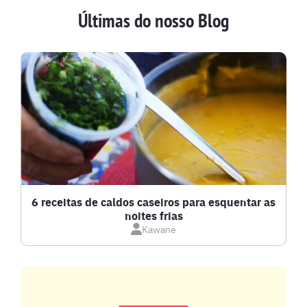
Últimas do nosso Blog
BATIDAS
BEBIDAS E DRINKS
BISCOITOS
BOLOS E TORTAS
CALDOS
6 receitas de caldos caseiros para esquentar as
noites frias
Kawane
CARNE BOVINA
CARNE SUÍNA