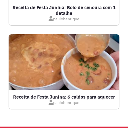
GRATINADOS
Receita de Festa Junina: Bolo de cenoura com 1
detalhe
IOGURTES
paulohenrique
LANCHES
LASANHAS
LOW CARB
MASSAS E PASTAS
Receita de Festa Junina: 6 caldos para aquecer
paulohenrique
MOLHOS
PÃES E SALGADOS