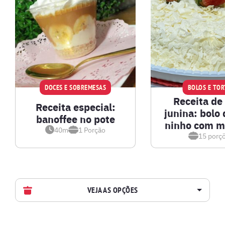
DOCES E SOBREMESAS
BOLOS E TOR
Receita de
Receita especial:
junina: bolo 
banoffee no pote
ninho com m
40m
1
Porção
15
porç
VEJA AS OPÇÕES
AVES