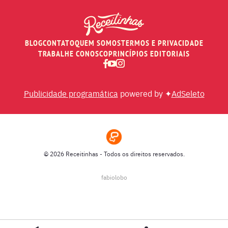
PEIXES
BLOG
CONTATO
QUEM SOMOS
TERMOS E PRIVACIDADE
RECEITAS DE AIR FRYER
TRABALHE CONOSCO
PRINCÍPIOS EDITORIAIS
RECEITAS DE ANIVERSÁRIO DE CASAMENTO
Publicidade programática
powered by ✦
AdSeleto
RECEITAS DE ANO NOVO (RÉVEILLON)
RECEITAS DE NATAL
© 2026 Receitinhas - Todos os direitos reservados.
SOPAS
fabiolobo
SUCOS