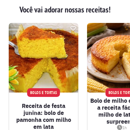
Você vai adorar nossas receitas!
BOLOS E TORTAS
BOLOS E TOR
Bolo de milho
Receita de festa
a receita fá
junina: bolo de
milho de la
pamonha com milho
surpree
em lata
1h