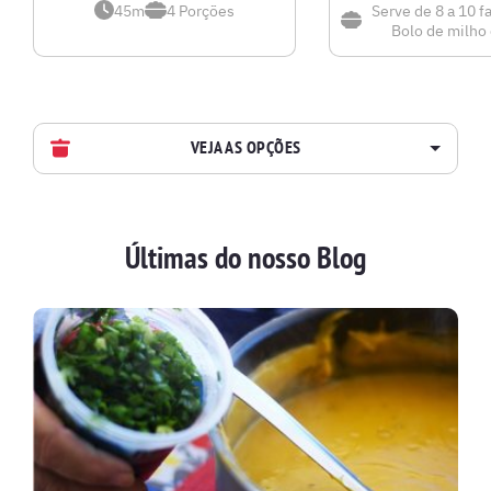
45m
4
Porções
Serve de 8 a 10 f
Bolo de milho
VEJA AS OPÇÕES
AVES
Últimas do nosso Blog
BATIDAS
BEBIDAS E DRINKS
BISCOITOS
BOLOS E TORTAS