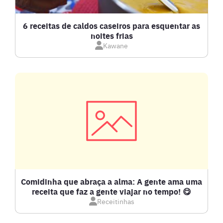
CALDOS
6 receitas de caldos caseiros para esquentar as
noites frias
Kawane
CARNE BOVINA
CARNE SUÍNA
CARNES
COMPOTAS E GELEIAS
DETOX
Comidinha que abraça a alma: A gente ama uma
receita que faz a gente viajar no tempo! 😋
Receitinhas
DOCES E SOBREMESAS