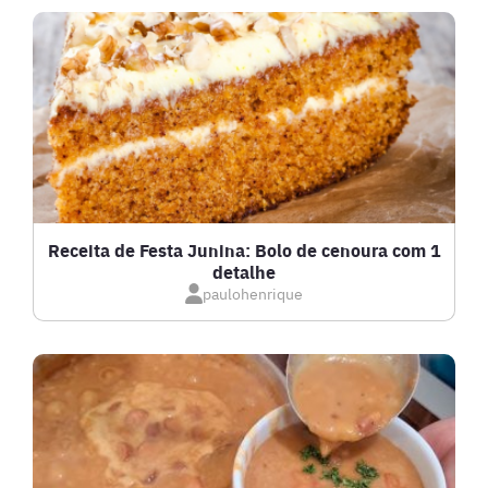
DRINKS
FRANGO
FRUTOS DO MAR
GRATINADOS
Receita de Festa Junina: Bolo de cenoura com 1
detalhe
IOGURTES
paulohenrique
LANCHES
LASANHAS