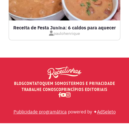
LOW CARB
MASSAS E PASTAS
Receita de Festa Junina: 6 caldos para aquecer
paulohenrique
MOLHOS
PÃES E SALGADOS
PEIXES
BLOG
CONTATO
QUEM SOMOS
TERMOS E PRIVACIDADE
RECEITAS DE AIR FRYER
TRABALHE CONOSCO
PRINCÍPIOS EDITORIAIS
RECEITAS DE ANIVERSÁRIO DE CASAMENTO
Publicidade programática
powered by ✦
AdSeleto
RECEITAS DE ANO NOVO (RÉVEILLON)