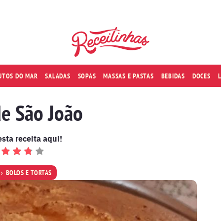
RUTOS DO MAR
SALADAS
SOPAS
MASSAS E PASTAS
BEBIDAS
DOCES
de São João
esta receita aqui!
BOLOS E TORTAS