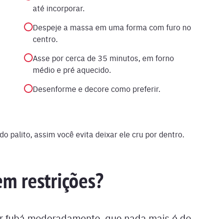
até incorporar.
Despeje a massa em uma forma com furo no
centro.
Asse por cerca de 35 minutos, em forno
médio e pré aquecido.
Desenforme e decore como preferir.
do palito, assim você evita deixar ele cru por dentro.
em restrições?
 fubá moderadamente, que nada mais é do