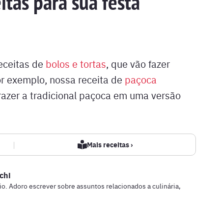
itas para sua festa
receitas de
bolos e tortas
, que vão fazer
or exemplo, nossa receita de
paçoca
trazer a tradicional paçoca em uma versão
|
Mais receitas ›
schi
dio. Adoro escrever sobre assuntos relacionados a culinária,