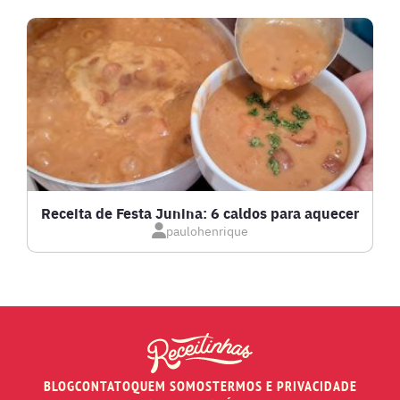
LANCHES
LASANHAS
LOW CARB
MASSAS E PASTAS
Receita de Festa Junina: 6 caldos para aquecer
paulohenrique
MOLHOS
PÃES E SALGADOS
PEIXES
BLOG
CONTATO
QUEM SOMOS
TERMOS E PRIVACIDADE