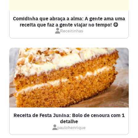
DETOX
Comidinha que abraça a alma: A gente ama uma
receita que faz a gente viajar no tempo! 😋
Receitinhas
DOCES E SOBREMESAS
DRINKS
FRANGO
FRUTOS DO MAR
GRATINADOS
Receita de Festa Junina: Bolo de cenoura com 1
detalhe
IOGURTES
paulohenrique