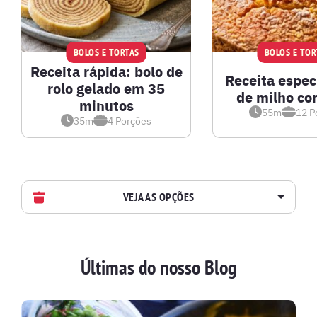
BOLOS E TORTAS
BOLOS E TOR
Receita rápida: bolo de
Receita especi
rolo gelado em 35
de milho co
minutos
55m
12
P
35m
4
Porções
VEJA AS OPÇÕES
AVES
Últimas do nosso Blog
BATIDAS