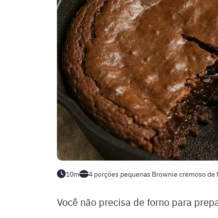
10m
4 porções pequenas
Brownie cremoso de f
Você não precisa de forno para prep