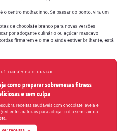
é o centro molhadinho. Se passar do ponto, vira um
gotas de chocolate branco para novas versões
car por adoçante culinário ou açúcar mascavo
bordas firmarem e o meio ainda estiver brilhante, está
OCÊ TAMBÉM PODE GOSTAR
eja como preparar sobremesas fitness
eliciosas e sem culpa
scubra receitas saudáveis com chocolate, aveia e
gredientes naturais para adoçar o dia sem sair da
eta.
Ver receitas