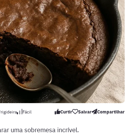
rigideira
Fácil
Curtir
Salvar
Compartilhar
arar uma sobremesa incrível.