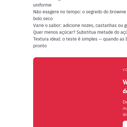
uniforme
Não exagere no tempo: o segredo do brownie 
bolo seco
Varie o sabor: adicione nozes, castanhas ou 
Quer menos açúcar? Substitua metade do açú
Textura ideal: o teste é simples — quando as 
pronto
V
V
d
De
in
di