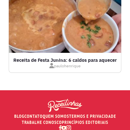
LASANHAS
LOW CARB
MASSAS E PASTAS
Receita de Festa Junina: 6 caldos para aquecer
paulohenrique
MOLHOS
PÃES E SALGADOS
PEIXES
BLOG
CONTATO
QUEM SOMOS
TERMOS E PRIVACIDADE
RECEITAS DE AIR FRYER
TRABALHE CONOSCO
PRINCÍPIOS EDITORIAIS