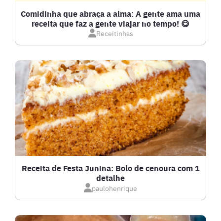
DETOX
Comidinha que abraça a alma: A gente ama uma
receita que faz a gente viajar no tempo! 😋
Receitinhas
DOCES E SOBREMESAS
DRINKS
FRANGO
FRUTOS DO MAR
GRATINADOS
Receita de Festa Junina: Bolo de cenoura com 1
detalhe
IOGURTES
paulohenrique
LANCHES