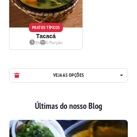
PRATOS TÍPICOS
Tacacá
1h
5
Porção
VEJA AS OPÇÕES
AVES
Últimas do nosso Blog
BATIDAS
BEBIDAS E DRINKS