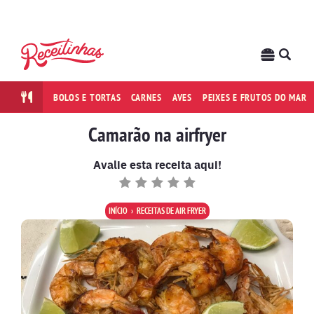
BOLOS E TORTAS
CARNES
AVES
PEIXES E FRUTOS DO MAR
Camarão na airfryer
Avalie esta receita aqui!
INÍCIO
RECEITAS DE AIR FRYER