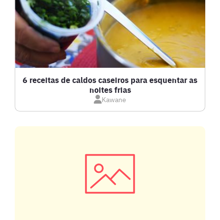
BISCOITOS
BOLOS E TORTAS
CALDOS
6 receitas de caldos caseiros para esquentar as
noites frias
Kawane
CARNE BOVINA
CARNE SUÍNA
CARNES
COMPOTAS E GELEIAS