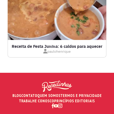
LASANHAS
LOW CARB
MASSAS E PASTAS
Receita de Festa Junina: 6 caldos para aquecer
paulohenrique
MOLHOS
PÃES E SALGADOS
PEIXES
BLOG
CONTATO
QUEM SOMOS
TERMOS E PRIVACIDADE
RECEITAS DE AIR FRYER
TRABALHE CONOSCO
PRINCÍPIOS EDITORIAIS