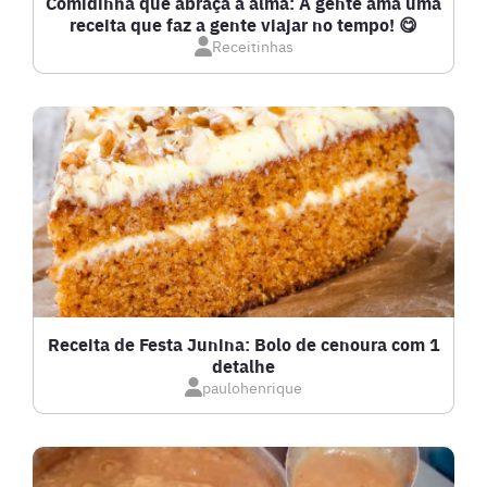
Comidinha que abraça a alma: A gente ama uma
receita que faz a gente viajar no tempo! 😋
Receitinhas
DOCES E SOBREMESAS
DRINKS
FRANGO
FRUTOS DO MAR
GRATINADOS
Receita de Festa Junina: Bolo de cenoura com 1
detalhe
IOGURTES
paulohenrique
LANCHES