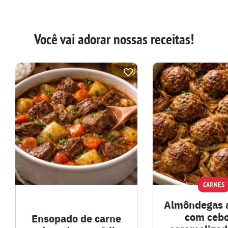
Você vai adorar nossas receitas!
CARNES
Almôndegas 
com cebo
Ensopado de carne