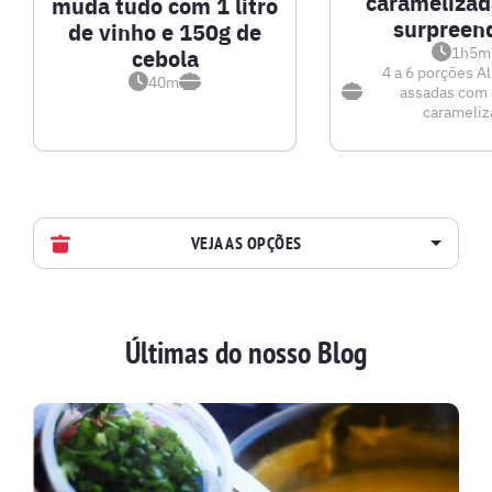
caramelizad
muda tudo com 1 litro
surpree
de vinho e 150g de
1h5m
cebola
4 a 6 porções
A
40m
assadas com 
carameliz
VEJA AS OPÇÕES
AVES
Últimas do nosso Blog
BATIDAS
BEBIDAS E DRINKS