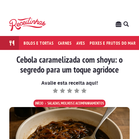
BOLOS E TORTAS
CARNES
AVES
PEIXES E FRUTOS DO MAR
Cebola caramelizada com shoyu: o
segredo para um toque agridoce
Avalie esta receita aqui!
INÍCIO
SALADAS, MOLHOS E ACOMPANHAMENTOS