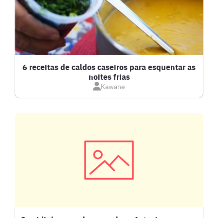
BISCOITOS
BOLOS E TORTAS
CALDOS
6 receitas de caldos caseiros para esquentar as
noites frias
Kawane
CARNE BOVINA
CARNE SUÍNA
CARNES
COMPOTAS E GELEIAS
DETOX