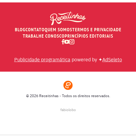
PEIXES
BLOG
CONTATO
QUEM SOMOS
TERMOS E PRIVACIDADE
RECEITAS DE AIR FRYER
TRABALHE CONOSCO
PRINCÍPIOS EDITORIAIS
RECEITAS DE ANIVERSÁRIO DE CASAMENTO
Publicidade programática
powered by ✦
AdSeleto
RECEITAS DE ANO NOVO (RÉVEILLON)
RECEITAS DE NATAL
© 2026 Receitinhas - Todos os direitos reservados.
SOPAS
fabiolobo
SUCOS