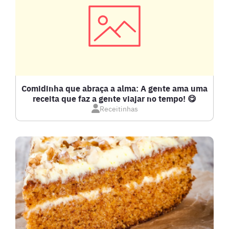
CARNES
COMPOTAS E GELEIAS
DETOX
Comidinha que abraça a alma: A gente ama uma
receita que faz a gente viajar no tempo! 😋
Receitinhas
DOCES E SOBREMESAS
DRINKS
FRANGO
FRUTOS DO MAR