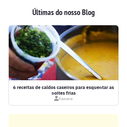
Últimas do nosso Blog
BATIDAS
BEBIDAS E DRINKS
BISCOITOS
BOLOS E TORTAS
CALDOS
6 receitas de caldos caseiros para esquentar as
noites frias
Kawane
CARNE BOVINA
CARNE SUÍNA