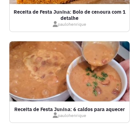
GRATINADOS
Receita de Festa Junina: Bolo de cenoura com 1
detalhe
IOGURTES
paulohenrique
LANCHES
LASANHAS
LOW CARB
MASSAS E PASTAS
Receita de Festa Junina: 6 caldos para aquecer
paulohenrique
MOLHOS
PÃES E SALGADOS