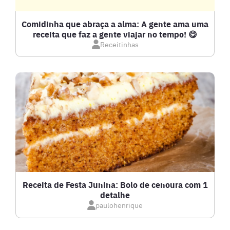
DETOX
Comidinha que abraça a alma: A gente ama uma
receita que faz a gente viajar no tempo! 😋
Receitinhas
DOCES E SOBREMESAS
DRINKS
FRANGO
FRUTOS DO MAR
GRATINADOS
Receita de Festa Junina: Bolo de cenoura com 1
detalhe
IOGURTES
paulohenrique