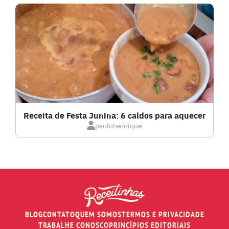
LANCHES
LASANHAS
LOW CARB
MASSAS E PASTAS
Receita de Festa Junina: 6 caldos para aquecer
paulohenrique
MOLHOS
PÃES E SALGADOS
PEIXES
BLOG
CONTATO
QUEM SOMOS
TERMOS E PRIVACIDADE
RECEITAS DE AIR FRYER
TRABALHE CONOSCO
PRINCÍPIOS EDITORIAIS