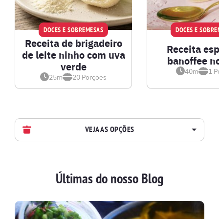
DOCES E SOBREMESAS
DOCES E SOBRE
Receita de brigadeiro
Receita esp
de leite ninho com uva
banoffee n
verde
40m
1
P
25m
20
Porções
VEJA AS OPÇÕES
AVES
Últimas do nosso Blog
BATIDAS
BEBIDAS E DRINKS