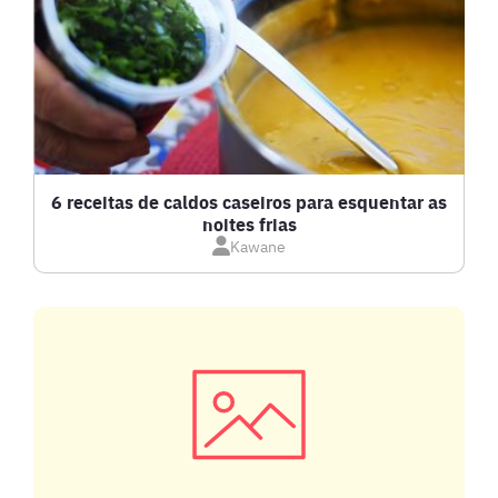
BISCOITOS
BOLOS E TORTAS
CALDOS
6 receitas de caldos caseiros para esquentar as
noites frias
Kawane
CARNE BOVINA
CARNE SUÍNA
CARNES
COMPOTAS E GELEIAS