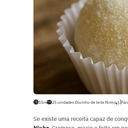
15m
25 unidades
Docinho de leite Ninho
Fáci
Se existe uma receita capaz de conq
Ninho
. Cremoso, macio e feito em po