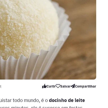
l
Curtir
Salvar
Compartilhar
docinho de leite
uistar todo mundo, é o
ucos minutos, ele é sucesso em festas,