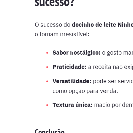
sucesso?
docinho de leite Ninh
O sucesso do
o tornam irresistível:
Sabor nostálgico:
o gosto mar
Praticidade:
a receita não ex
Versatilidade:
pode ser servi
como opção para venda.
Textura única:
macio por dent
Conclusão