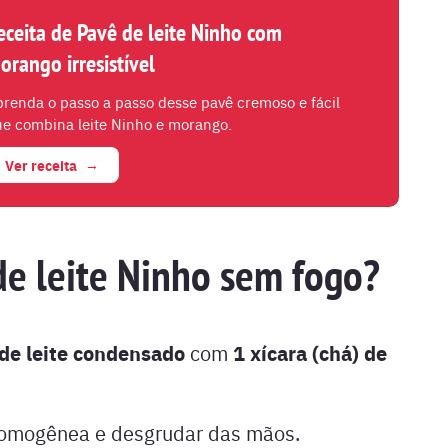
eceita de Pavê de leite Ninho com
orango irresistível
renda o passo a passo desse pavê cremoso e fácil
e combina leite Ninho e morango.
Ver receita
e leite Ninho sem fogo?
 de leite condensado
1 xícara (chá) de
com
homogênea e desgrudar das mãos.