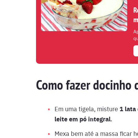
R
m
Ap
qu
Como fazer docinho d
1 lata
Em uma tigela, misture
leite em pó integral
.
Mexa bem até a massa ficar 