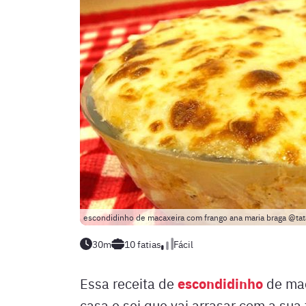
escondidinho de macaxeira com frango ana maria braga @ta
30m
10
fatias
Fácil
escondidinho
Essa receita de
de mac
casa e sei que vai arrasar com a sua