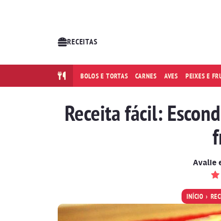
RECEITAS
BOLOS E TORTAS
CARNES
AVES
PEIXES E F
Receita fácil: Esco
f
Avalie 
INÍCIO
REC