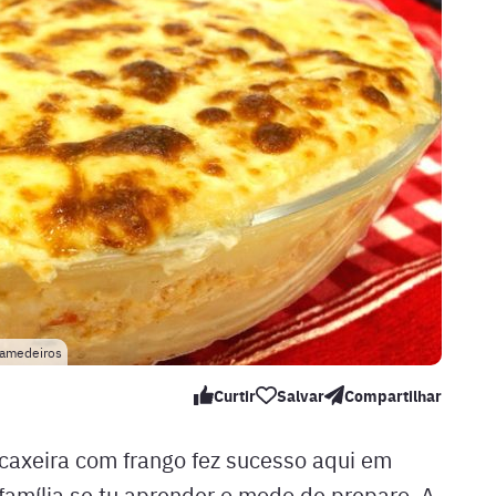
tamedeiros
Curtir
Salvar
Compartilhar
axeira com frango fez sucesso aqui em
 família se tu aprender o modo de preparo. A