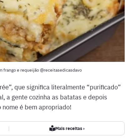
m frango e requeijão @receitasedicasdavo
ée”, que significa literalmente “purificado”
nal, a gente cozinha as batatas e depois
 o nome é bem apropriado!
|
Mais receitas ›