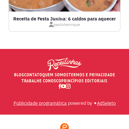
MASSAS E PASTAS
Receita de Festa Junina: 6 caldos para aquecer
paulohenrique
MOLHOS
PÃES E SALGADOS
PEIXES
BLOG
CONTATO
QUEM SOMOS
TERMOS E PRIVACIDADE
RECEITAS DE AIR FRYER
TRABALHE CONOSCO
PRINCÍPIOS EDITORIAIS
RECEITAS DE ANIVERSÁRIO DE CASAMENTO
Publicidade programática
powered by ✦
AdSeleto
RECEITAS DE ANO NOVO (RÉVEILLON)