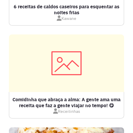
CALDOS
6 receitas de caldos caseiros para esquentar as
noites frias
Kawane
CARNE BOVINA
CARNE SUÍNA
CARNES
COMPOTAS E GELEIAS
DETOX
Comidinha que abraça a alma: A gente ama uma
receita que faz a gente viajar no tempo! 😋
Receitinhas
DOCES E SOBREMESAS
DRINKS