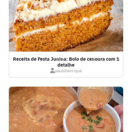
FRANGO
FRUTOS DO MAR
GRATINADOS
Receita de Festa Junina: Bolo de cenoura com 1
detalhe
IOGURTES
paulohenrique
LANCHES
LASANHAS
LOW CARB