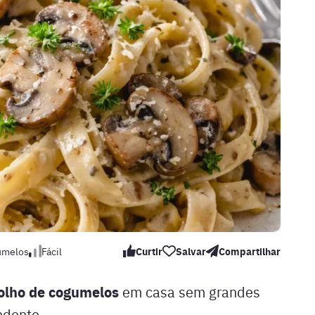
umelos
Fácil
Curtir
Salvar
Compartilhar
lho de cogumelos
em casa sem grandes
ndente.