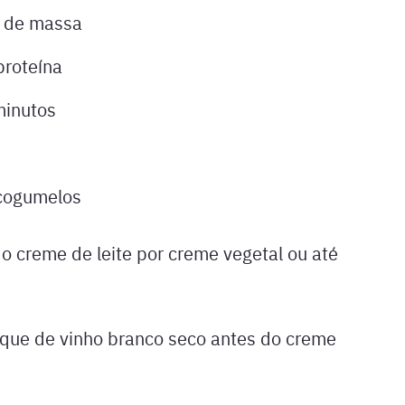
s de massa
roteína
minutos
 cogumelos
r o creme de leite por creme vegetal ou até
oque de vinho branco seco antes do creme