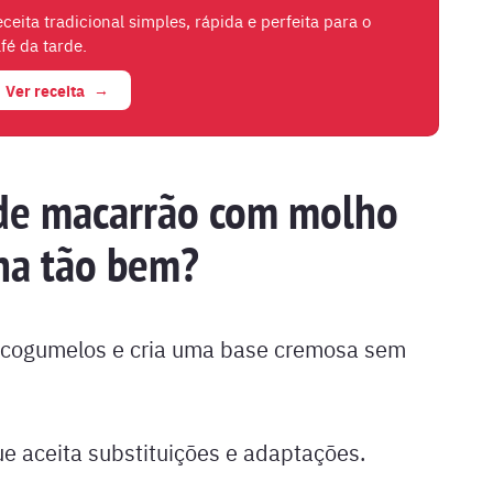
ceita tradicional simples, rápida e perfeita para o
fé da tarde.
Ver receita
 de macarrão com molho
na tão bem?
os cogumelos e cria uma base cremosa sem
que aceita substituições e adaptações.