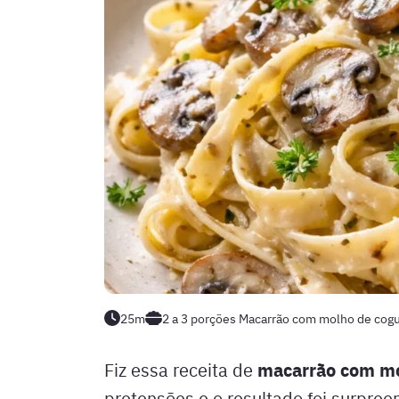
25m
2 a 3 porções
Macarrão com molho de cog
macarrão com mo
Fiz essa receita de
pretensões e o resultado foi surpree