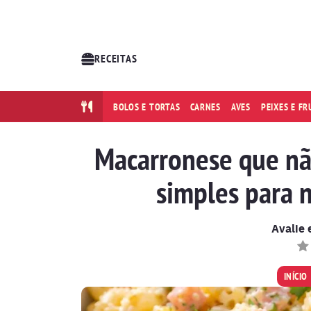
RECEITAS
BOLOS E TORTAS
CARNES
AVES
PEIXES E F
Macarronese que nã
simples para 
Avalie 
INÍCIO