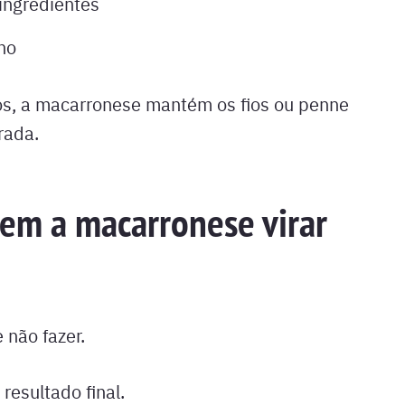
ingredientes
ho
os, a macarronese mantém os fios ou penne
rada.
em a macarronese virar
 não fazer.
resultado final.