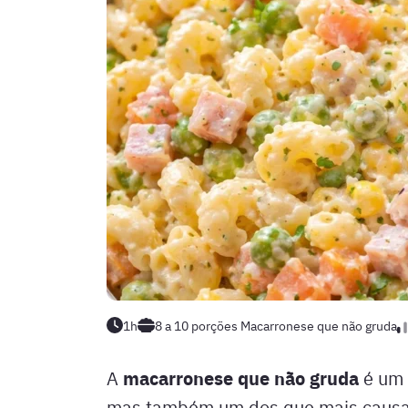
1h
8 a 10 porções
Macarronese que não gruda
macarronese que não gruda
A
é um 
mas também um dos que mais causa