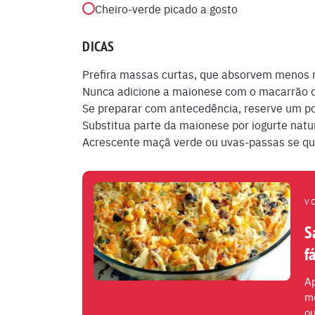
Cheiro-verde picado a gosto
DICAS
Prefira massas curtas, que absorvem menos
Nunca adicione a maionese com o macarrão 
Se preparar com antecedência, reserve um po
Substitua parte da maionese por iogurte natu
Acrescente maçã verde ou uvas-passas se qui
V
S
f
A
mo
ou