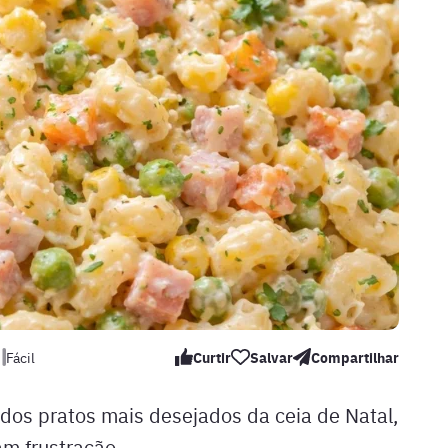
Fácil
Curtir
Salvar
Compartilhar
dos pratos mais desejados da ceia de Natal,
m frustração.