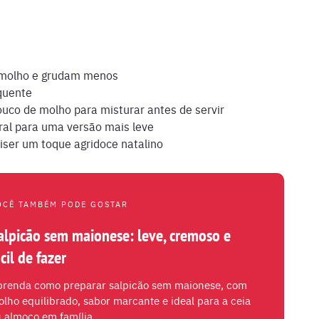
 molho e grudam menos
quente
uco de molho para misturar antes de servir
ral para uma versão mais leve
ser um toque agridoce natalino
OCÊ TAMBÉM PODE GOSTAR
alpicão sem maionese: leve, cremoso e
ácil de fazer
prenda como preparar salpicão sem maionese, com
lho equilibrado, sabor marcante e ideal para a ceia
 almoço em família.