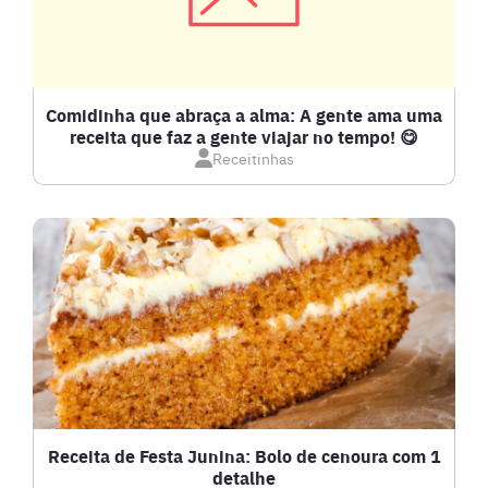
COMPOTAS E GELEIAS
DETOX
Comidinha que abraça a alma: A gente ama uma
receita que faz a gente viajar no tempo! 😋
Receitinhas
DOCES E SOBREMESAS
DRINKS
FRANGO
FRUTOS DO MAR
GRATINADOS
Receita de Festa Junina: Bolo de cenoura com 1
detalhe