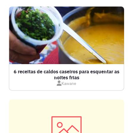
BEBIDAS E DRINKS
BISCOITOS
BOLOS E TORTAS
CALDOS
6 receitas de caldos caseiros para esquentar as
noites frias
Kawane
CARNE BOVINA
CARNE SUÍNA
CARNES