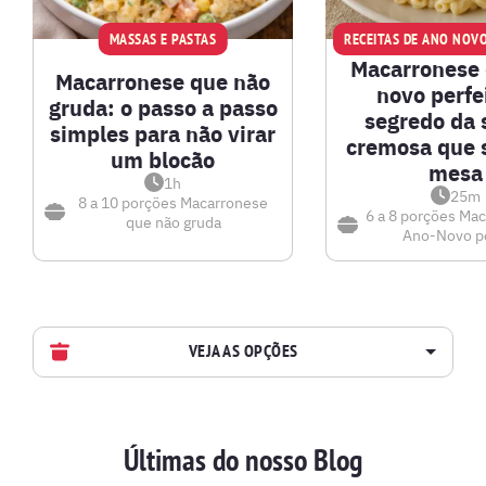
MASSAS E PASTAS
RECEITAS DE ANO NOVO
Macarronese 
Macarronese que não
novo perfei
gruda: o passo a passo
segredo da 
simples para não virar
cremosa que 
um blocão
mesa
1h
25m
8 a 10 porções
Macarronese
6 a 8 porções
Mac
que não gruda
Ano-Novo pe
VEJA AS OPÇÕES
AVES
Últimas do nosso Blog
BATIDAS