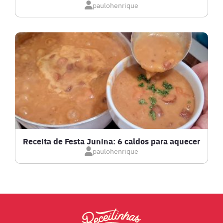
IOGURTES
paulohenrique
LANCHES
LASANHAS
LOW CARB
MASSAS E PASTAS
Receita de Festa Junina: 6 caldos para aquecer
paulohenrique
MOLHOS
PÃES E SALGADOS
PEIXES