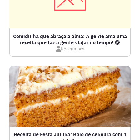
COMPOTAS E GELEIAS
DETOX
Comidinha que abraça a alma: A gente ama uma
receita que faz a gente viajar no tempo! 😋
Receitinhas
DOCES E SOBREMESAS
DRINKS
FRANGO
FRUTOS DO MAR
GRATINADOS
Receita de Festa Junina: Bolo de cenoura com 1