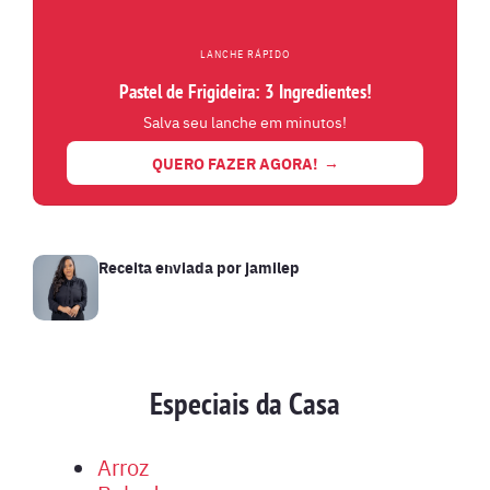
LANCHE RÁPIDO
Pastel de Frigideira: 3 Ingredientes!
Salva seu lanche em minutos!
QUERO FAZER AGORA!
Receita enviada por
jamilep
Especiais da Casa
Arroz