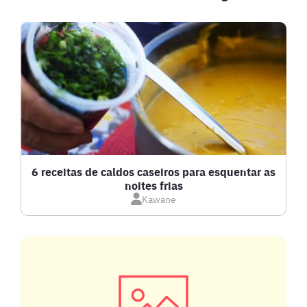
BATIDAS
BEBIDAS E DRINKS
BISCOITOS
BOLOS E TORTAS
CALDOS
6 receitas de caldos caseiros para esquentar as
noites frias
Kawane
CARNE BOVINA
CARNE SUÍNA
CARNES