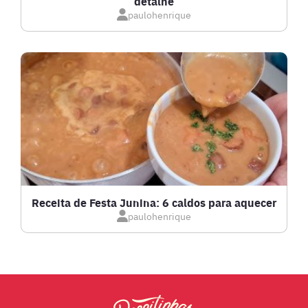
detalhe
IOGURTES
paulohenrique
LANCHES
LASANHAS
LOW CARB
MASSAS E PASTAS
Receita de Festa Junina: 6 caldos para aquecer
paulohenrique
MOLHOS
PÃES E SALGADOS
PEIXES