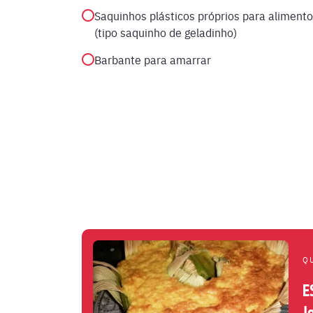
Saquinhos plásticos próprios para aliment
(tipo saquinho de geladinho)
Barbante para amarrar
Q
E
J