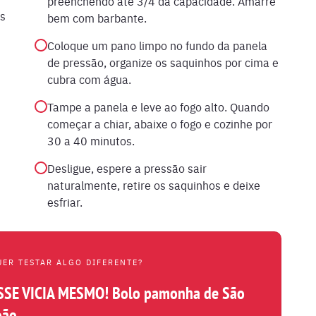
preenchendo até 3/4 da capacidade. Amarre
os
bem com barbante.
Coloque um pano limpo no fundo da panela
de pressão, organize os saquinhos por cima e
cubra com água.
Tampe a panela e leve ao fogo alto. Quando
começar a chiar, abaixe o fogo e cozinhe por
30 a 40 minutos.
Desligue, espere a pressão sair
naturalmente, retire os saquinhos e deixe
esfriar.
UER TESTAR ALGO DIFERENTE?
SSE VICIA MESMO! Bolo pamonha de São
oão