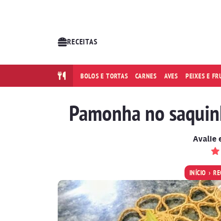
RECEITAS
BOLOS E TORTAS
CARNES
AVES
PEIXES E F
Pamonha no saquinh
Avalie 
INÍCIO
RE