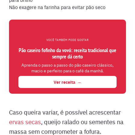
Não exagere na farinha para evitar pão seco
VOCÊ TAMBÉM PODE GOSTAR
Pão caseiro fofinho da vovó: receita tradicional que
sempre dá certo
Aprenda o passo a passo do pão caseiro clássico,
macio e perfeito para o café da manhã.
Ver receita
Caso queira variar, é possível acrescentar
ervas secas
, queijo ralado ou sementes na
massa sem comprometer a fofura.