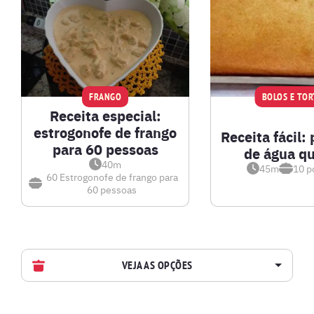
FRANGO
BOLOS E TOR
Receita especial:
estrogonofe de frango
Receita fácil: 
para 60 pessoas
de água q
40m
45m
10
p
60
Estrogonofe de frango para
60 pessoas
VEJA AS OPÇÕES
AVES