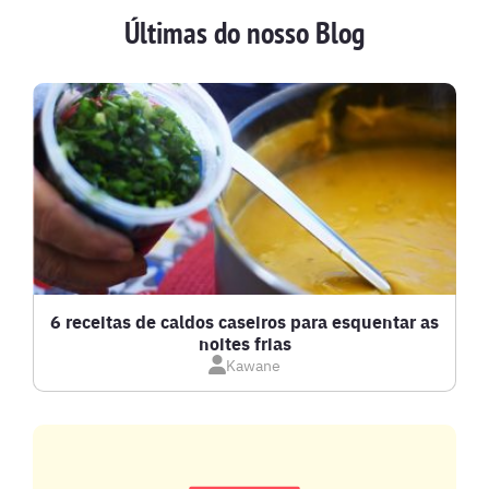
Últimas do nosso Blog
BATIDAS
BEBIDAS E DRINKS
BISCOITOS
BOLOS E TORTAS
CALDOS
6 receitas de caldos caseiros para esquentar as
noites frias
Kawane
CARNE BOVINA
CARNE SUÍNA