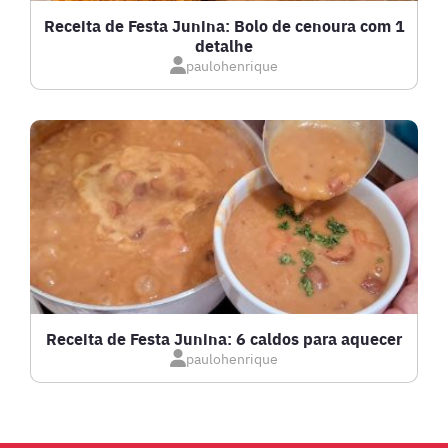
GRATINADOS
Receita de Festa Junina: Bolo de cenoura com 1
detalhe
IOGURTES
paulohenrique
LANCHES
LASANHAS
LOW CARB
MASSAS E PASTAS
Receita de Festa Junina: 6 caldos para aquecer
paulohenrique
MOLHOS
PÃES E SALGADOS