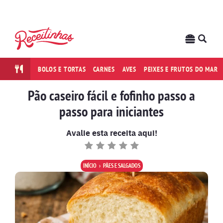
BOLOS E TORTAS
CARNES
AVES
PEIXES E FRUTOS DO MAR
Pão caseiro fácil e fofinho passo a
passo para iniciantes
Avalie esta receita aqui!
INÍCIO
PÃES E SALGADOS