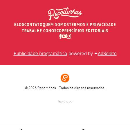
PEIXES
BLOG
CONTATO
QUEM SOMOS
TERMOS E PRIVACIDADE
RECEITAS DE AIR FRYER
TRABALHE CONOSCO
PRINCÍPIOS EDITORIAIS
RECEITAS DE ANIVERSÁRIO DE CASAMENTO
Publicidade programática
powered by ✦
AdSeleto
RECEITAS DE ANO NOVO (RÉVEILLON)
RECEITAS DE NATAL
© 2026 Receitinhas - Todos os direitos reservados.
SOPAS
fabiolobo
SUCOS