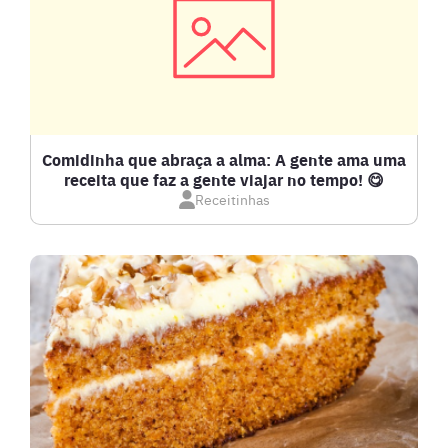
CARNES
COMPOTAS E GELEIAS
DETOX
Comidinha que abraça a alma: A gente ama uma
receita que faz a gente viajar no tempo! 😋
Receitinhas
DOCES E SOBREMESAS
DRINKS
FRANGO
FRUTOS DO MAR