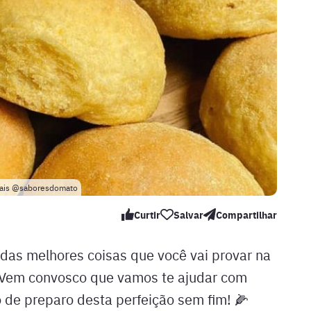
mais @saboresdomato
Curtir
Salvar
Compartilhar
das melhores coisas que você vai provar na
! Vem convosco que vamos te ajudar com
o de preparo desta perfeição sem fim! 🌽