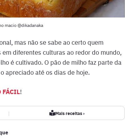
ho macio @dikadanaka
ional, mas não se sabe ao certo quem
s em diferentes culturas ao redor do mundo,
ho é cultivado. O pão de milho faz parte da
do apreciado até os dias de hoje.
 FÁCIL
!
|
Mais receitas ›
ique