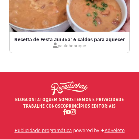
LOW CARB
MASSAS E PASTAS
Receita de Festa Junina: 6 caldos para aquecer
paulohenrique
MOLHOS
PÃES E SALGADOS
PEIXES
BLOG
CONTATO
QUEM SOMOS
TERMOS E PRIVACIDADE
RECEITAS DE AIR FRYER
TRABALHE CONOSCO
PRINCÍPIOS EDITORIAIS
RECEITAS DE ANIVERSÁRIO DE CASAMENTO
Publicidade programática
powered by ✦
AdSeleto