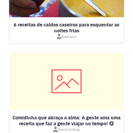
BOLOS E TORTAS
CALDOS
6 receitas de caldos caseiros para esquentar as
noites frias
Kawane
CARNE BOVINA
CARNE SUÍNA
CARNES
COMPOTAS E GELEIAS
DETOX
Comidinha que abraça a alma: A gente ama uma
receita que faz a gente viajar no tempo! 😋
Receitinhas
DOCES E SOBREMESAS