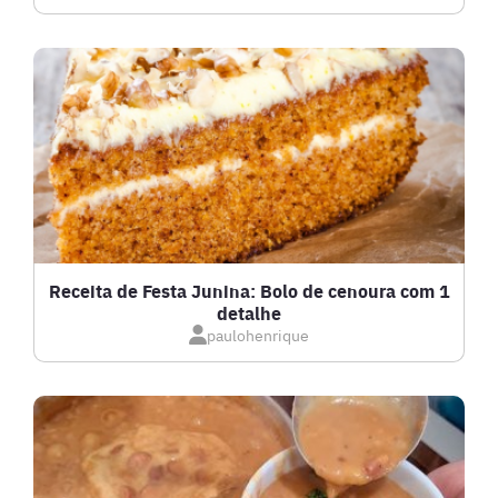
DRINKS
FRANGO
FRUTOS DO MAR
GRATINADOS
Receita de Festa Junina: Bolo de cenoura com 1
detalhe
IOGURTES
paulohenrique
LANCHES
LASANHAS