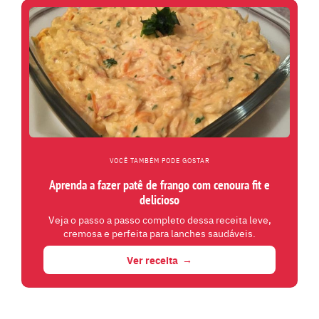
VOCÊ TAMBÉM PODE GOSTAR
Aprenda a fazer patê de frango com cenoura fit e
delicioso
Veja o passo a passo completo dessa receita leve,
cremosa e perfeita para lanches saudáveis.
Ver receita