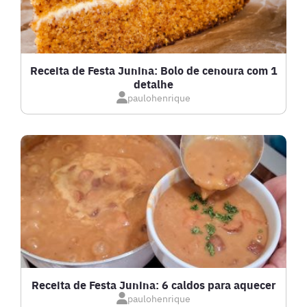
FRUTOS DO MAR
GRATINADOS
Receita de Festa Junina: Bolo de cenoura com 1
detalhe
IOGURTES
paulohenrique
LANCHES
LASANHAS
LOW CARB
MASSAS E PASTAS
Receita de Festa Junina: 6 caldos para aquecer
paulohenrique
MOLHOS