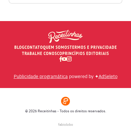
PÃES E SALGADOS
PEIXES
BLOG
CONTATO
QUEM SOMOS
TERMOS E PRIVACIDADE
RECEITAS DE AIR FRYER
TRABALHE CONOSCO
PRINCÍPIOS EDITORIAIS
RECEITAS DE ANIVERSÁRIO DE CASAMENTO
Publicidade programática
powered by ✦
AdSeleto
RECEITAS DE ANO NOVO (RÉVEILLON)
RECEITAS DE NATAL
© 2026 Receitinhas - Todos os direitos reservados.
SOPAS
fabiolobo