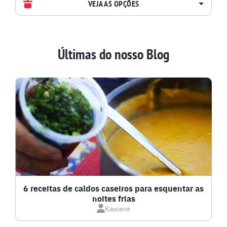
VEJA AS OPÇÕES
AVES
Últimas do nosso Blog
BATIDAS
BEBIDAS E DRINKS
BISCOITOS
BOLOS E TORTAS
CALDOS
6 receitas de caldos caseiros para esquentar as
noites frias
Kawane
CARNE BOVINA