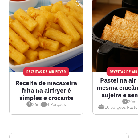
RECEITAS DE AIR FRYER
RECEITAS DE AIR
Pastel na air 
Receita de macaxeira
mesma crocân
frita na airfryer é
sujeira e se
simples e crocante
20m
26m
4
Porções
10 porções
Pastel