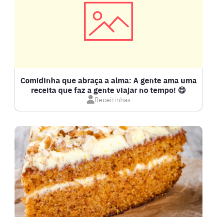
CARNES
COMPOTAS E GELEIAS
DETOX
Comidinha que abraça a alma: A gente ama uma
receita que faz a gente viajar no tempo! 😋
Receitinhas
DOCES E SOBREMESAS
DRINKS
FRANGO
FRUTOS DO MAR