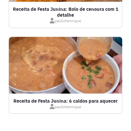
GRATINADOS
Receita de Festa Junina: Bolo de cenoura com 1
detalhe
IOGURTES
paulohenrique
LANCHES
LASANHAS
LOW CARB
MASSAS E PASTAS
Receita de Festa Junina: 6 caldos para aquecer
paulohenrique
MOLHOS
PÃES E SALGADOS