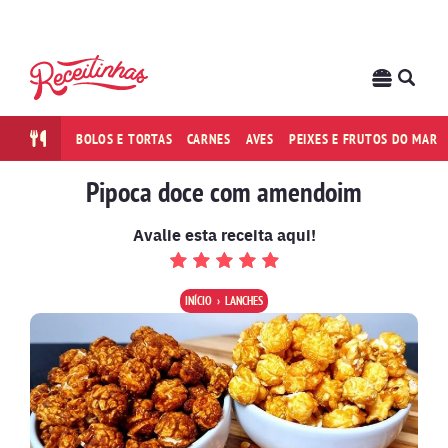
BOLOS E TORTAS
CARNES
AVES
PEIXES E FRUTOS DO MAR
Pipoca doce com amendoim
Avalie esta receita aqui!
INÍCIO
LANCHES