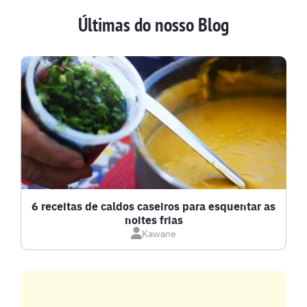
Últimas do nosso Blog
BATIDAS
BEBIDAS E DRINKS
BISCOITOS
BOLOS E TORTAS
CALDOS
6 receitas de caldos caseiros para esquentar as
noites frias
Kawane
CARNE BOVINA
CARNE SUÍNA