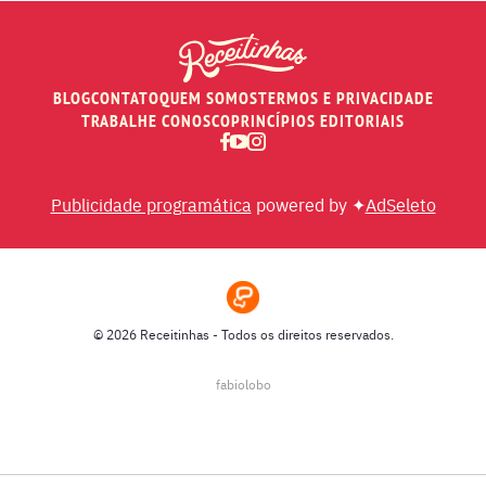
PEIXES
BLOG
CONTATO
QUEM SOMOS
TERMOS E PRIVACIDADE
RECEITAS DE AIR FRYER
TRABALHE CONOSCO
PRINCÍPIOS EDITORIAIS
RECEITAS DE ANIVERSÁRIO DE CASAMENTO
Publicidade programática
powered by ✦
AdSeleto
RECEITAS DE ANO NOVO (RÉVEILLON)
RECEITAS DE NATAL
© 2026 Receitinhas - Todos os direitos reservados.
SOPAS
fabiolobo
SUCOS