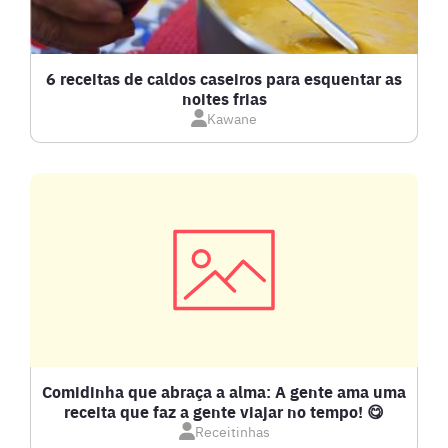
BOLOS E TORTAS
CALDOS
6 receitas de caldos caseiros para esquentar as
noites frias
Kawane
CARNE BOVINA
CARNE SUÍNA
CARNES
COMPOTAS E GELEIAS
DETOX
Comidinha que abraça a alma: A gente ama uma
receita que faz a gente viajar no tempo! 😋
Receitinhas
DOCES E SOBREMESAS