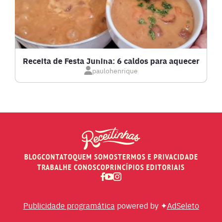
LOW CARB
MASSAS E PASTAS
Receita de Festa Junina: 6 caldos para aquecer
paulohenrique
MOLHOS
PÃES E SALGADOS
PEIXES
BLOG
CONTATO
QUEM SOMOS
TERMOS E PRIVACIDADE
RECEITAS DE AIR FRYER
TRABALHE CONOSCO
PRINCÍPIOS EDITORIAIS
RECEITAS DE ANIVERSÁRIO DE CASAMENTO
Publicidade programática
powered by ✦
AdSeleto