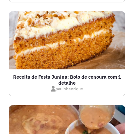
DRINKS
FRANGO
FRUTOS DO MAR
GRATINADOS
Receita de Festa Junina: Bolo de cenoura com 1
detalhe
IOGURTES
paulohenrique
LANCHES
LASANHAS