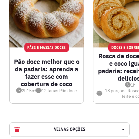
PÃES E MASSAS DOCES
DOCES E SOBRE
Rosca de doce
Pão doce melhor que o
e coco igu
da padaria: aprenda a
padaria: receit
fazer esse com
delicio
cobertura de coco
1h
2h15m
12 fatias
Pão doce
18 porções
Rosca
leite e c
VEJA AS OPÇÕES