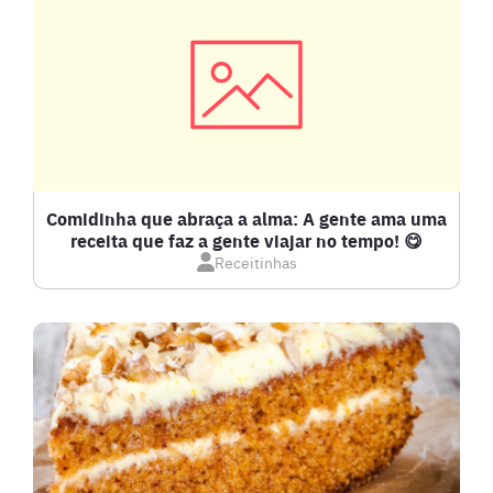
CARNE SUÍNA
CARNES
COMPOTAS E GELEIAS
DETOX
Comidinha que abraça a alma: A gente ama uma
receita que faz a gente viajar no tempo! 😋
Receitinhas
DOCES E SOBREMESAS
DRINKS
FRANGO
FRUTOS DO MAR