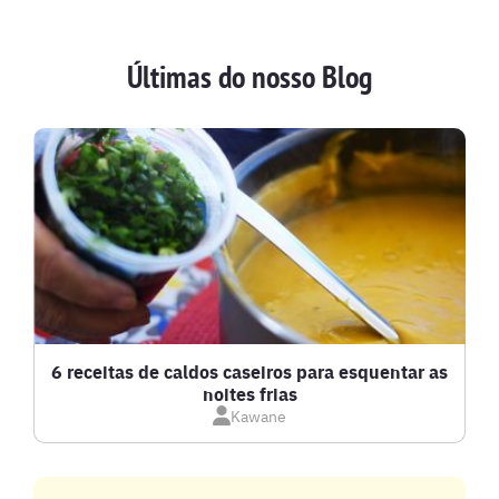
AVES
Últimas do nosso Blog
BATIDAS
BEBIDAS E DRINKS
BISCOITOS
BOLOS E TORTAS
CALDOS
6 receitas de caldos caseiros para esquentar as
noites frias
Kawane
CARNE BOVINA