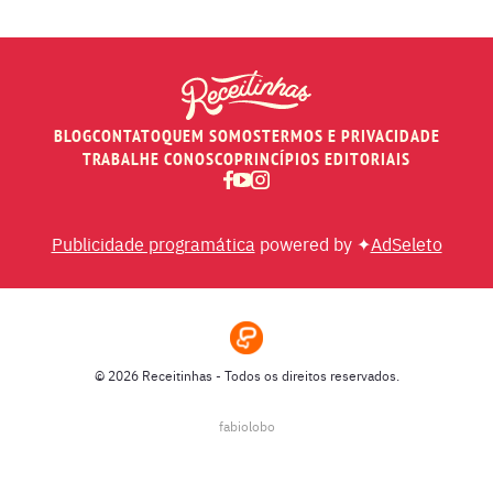
PÃES E SALGADOS
PEIXES
BLOG
CONTATO
QUEM SOMOS
TERMOS E PRIVACIDADE
RECEITAS DE AIR FRYER
TRABALHE CONOSCO
PRINCÍPIOS EDITORIAIS
RECEITAS DE ANIVERSÁRIO DE CASAMENTO
Publicidade programática
powered by ✦
AdSeleto
RECEITAS DE ANO NOVO (RÉVEILLON)
RECEITAS DE NATAL
© 2026 Receitinhas - Todos os direitos reservados.
SOPAS
fabiolobo
SUCOS