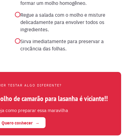
formar um molho homogêneo.
Regue a salada com o molho e misture
delicadamente para envolver todos os
ingredientes.
Sirva imediatamente para preservar a
crocância das folhas.
UER TESTAR ALGO DIFERENTE?
olho de camarão para lasanha é viciante!!
ja como preparar essa maravilha
Quero conhecer