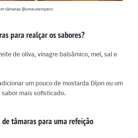
com tâmaras @omeutempero
as para realçar os sabores?
te de oliva, vinagre balsâmico, mel, sal e
 adicionar um pouco de mostarda Dijon ou um
 sabor mais sofisticado.
a de tâmaras para uma refeição