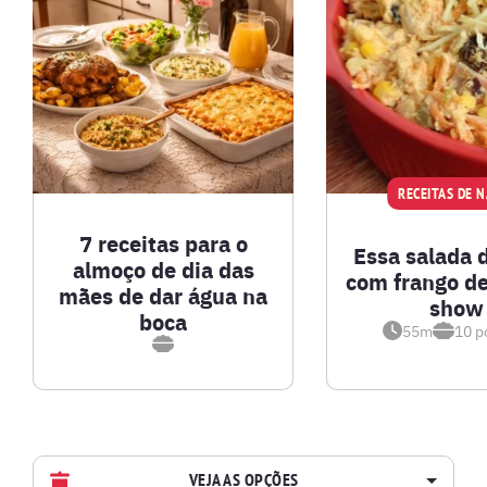
RECEITAS DE 
7 receitas para o
Essa salada 
almoço de dia das
com frango de
mães de dar água na
show
boca
55m
10
p
VEJA AS OPÇÕES