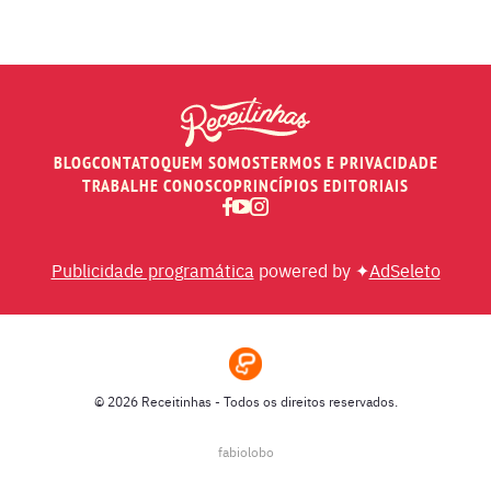
PÃES E SALGADOS
PEIXES
BLOG
CONTATO
QUEM SOMOS
TERMOS E PRIVACIDADE
RECEITAS DE AIR FRYER
TRABALHE CONOSCO
PRINCÍPIOS EDITORIAIS
RECEITAS DE ANIVERSÁRIO DE CASAMENTO
Publicidade programática
powered by ✦
AdSeleto
RECEITAS DE ANO NOVO (RÉVEILLON)
RECEITAS DE NATAL
© 2026 Receitinhas - Todos os direitos reservados.
SOPAS
fabiolobo