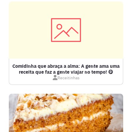
CARNE SUÍNA
CARNES
COMPOTAS E GELEIAS
DETOX
Comidinha que abraça a alma: A gente ama uma
receita que faz a gente viajar no tempo! 😋
Receitinhas
DOCES E SOBREMESAS
DRINKS
FRANGO