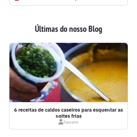
AVES
Últimas do nosso Blog
BATIDAS
BEBIDAS E DRINKS
BISCOITOS
BOLOS E TORTAS
CALDOS
6 receitas de caldos caseiros para esquentar as
noites frias
Kawane
CARNE BOVINA