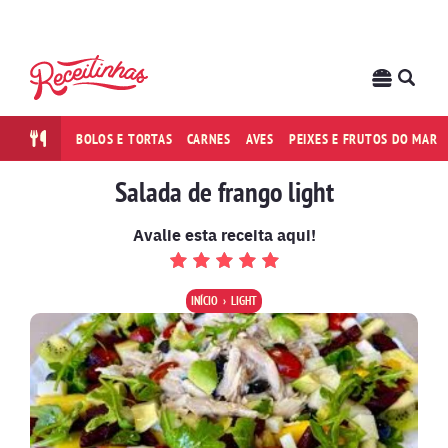
BOLOS E TORTAS
CARNES
AVES
PEIXES E FRUTOS DO MAR
Salada de frango light
Avalie esta receita aqui!
INÍCIO
LIGHT