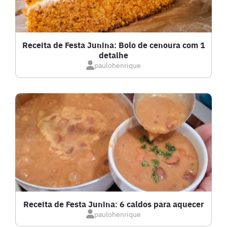
FRUTOS DO MAR
GRATINADOS
Receita de Festa Junina: Bolo de cenoura com 1
detalhe
IOGURTES
paulohenrique
LANCHES
LASANHAS
LOW CARB
MASSAS E PASTAS
Receita de Festa Junina: 6 caldos para aquecer
paulohenrique
MOLHOS