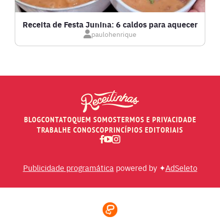
MASSAS E PASTAS
Receita de Festa Junina: 6 caldos para aquecer
paulohenrique
MOLHOS
PÃES E SALGADOS
PEIXES
BLOG
CONTATO
QUEM SOMOS
TERMOS E PRIVACIDADE
RECEITAS DE AIR FRYER
TRABALHE CONOSCO
PRINCÍPIOS EDITORIAIS
RECEITAS DE ANIVERSÁRIO DE CASAMENTO
Publicidade programática
powered by ✦
AdSeleto
RECEITAS DE ANO NOVO (RÉVEILLON)
RECEITAS DE NATAL