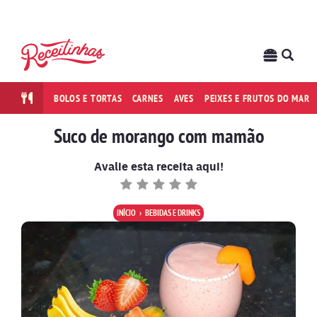
BOLOS E TORTAS
CARNES
AVES
PEIXES E FRUTOS DO MAR
Suco de morango com mamão
Avalie esta receita aqui!
INÍCIO
BEBIDAS E DRINKS