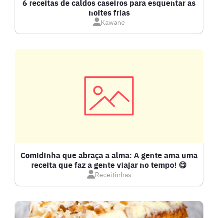
6 receitas de caldos caseiros para esquentar as
noites frias
Kawane
CARNE BOVINA
CARNE SUÍNA
CARNES
COMPOTAS E GELEIAS
DETOX
Comidinha que abraça a alma: A gente ama uma
receita que faz a gente viajar no tempo! 😋
Receitinhas
DOCES E SOBREMESAS
DRINKS