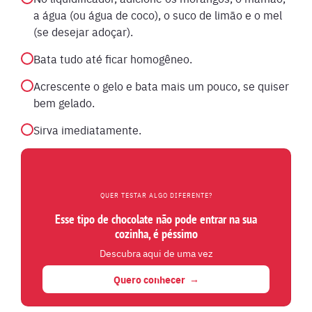
a água (ou água de coco), o suco de limão e o mel
(se desejar adoçar).
Bata tudo até ficar homogêneo.
Acrescente o gelo e bata mais um pouco, se quiser
bem gelado.
Sirva imediatamente.
QUER TESTAR ALGO DIFERENTE?
Esse tipo de chocolate não pode entrar na sua
cozinha, é péssimo
Descubra aqui de uma vez
Quero conhecer