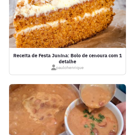
FRANGO
FRUTOS DO MAR
GRATINADOS
Receita de Festa Junina: Bolo de cenoura com 1
detalhe
IOGURTES
paulohenrique
LANCHES
LASANHAS
LOW CARB