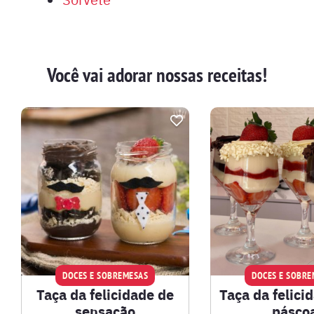
Você vai adorar nossas receitas!
DOCES E SOBREMESAS
DOCES E SOBRE
Taça da felicidade de
Taça da felici
sensação
pásco