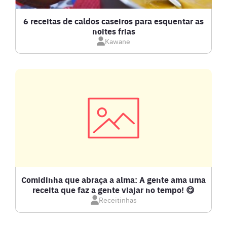
CALDOS
6 receitas de caldos caseiros para esquentar as
noites frias
Kawane
CARNE BOVINA
CARNE SUÍNA
CARNES
COMPOTAS E GELEIAS
DETOX
Comidinha que abraça a alma: A gente ama uma
receita que faz a gente viajar no tempo! 😋
Receitinhas
DOCES E SOBREMESAS