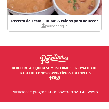
MASSAS E PASTAS
Receita de Festa Junina: 6 caldos para aquecer
paulohenrique
MOLHOS
PÃES E SALGADOS
PEIXES
BLOG
CONTATO
QUEM SOMOS
TERMOS E PRIVACIDADE
RECEITAS DE AIR FRYER
TRABALHE CONOSCO
PRINCÍPIOS EDITORIAIS
RECEITAS DE ANIVERSÁRIO DE CASAMENTO
Publicidade programática
powered by ✦
AdSeleto
RECEITAS DE ANO NOVO (RÉVEILLON)