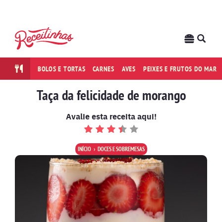
BOLOS E TORTAS
CARNES
AVES
PEIXES E FRUTOS DO MAR
Taça da felicidade de morango
Avalie esta receita aqui!
INÍCIO
DOCES E SOBREMESAS