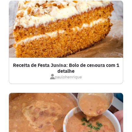
DRINKS
FRANGO
FRUTOS DO MAR
GRATINADOS
Receita de Festa Junina: Bolo de cenoura com 1
detalhe
IOGURTES
paulohenrique
LANCHES
LASANHAS
LOW CARB