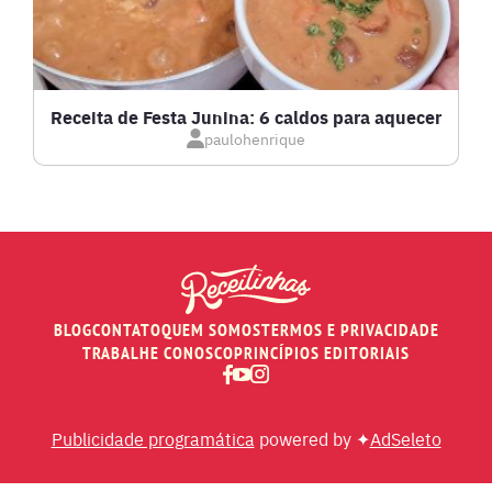
LOW CARB
MASSAS E PASTAS
Receita de Festa Junina: 6 caldos para aquecer
paulohenrique
MOLHOS
PÃES E SALGADOS
PEIXES
BLOG
CONTATO
QUEM SOMOS
TERMOS E PRIVACIDADE
RECEITAS DE AIR FRYER
TRABALHE CONOSCO
PRINCÍPIOS EDITORIAIS
RECEITAS DE ANIVERSÁRIO DE CASAMENTO
Publicidade programática
powered by ✦
AdSeleto
RECEITAS DE ANO NOVO (RÉVEILLON)