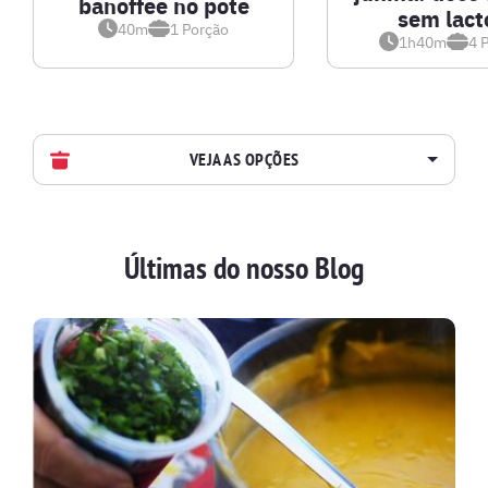
banoffee no pote
sem lact
40m
1
Porção
1h40m
4
P
VEJA AS OPÇÕES
AVES
Últimas do nosso Blog
BATIDAS
BEBIDAS E DRINKS
BISCOITOS
BOLOS E TORTAS