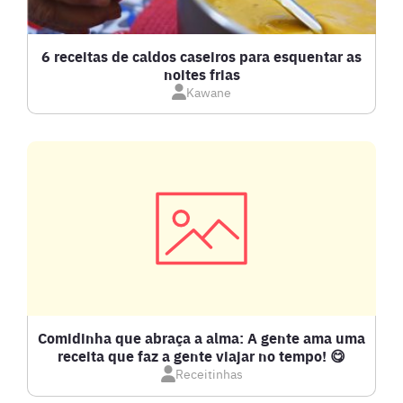
CALDOS
6 receitas de caldos caseiros para esquentar as
noites frias
Kawane
CARNE BOVINA
CARNE SUÍNA
CARNES
COMPOTAS E GELEIAS
DETOX
Comidinha que abraça a alma: A gente ama uma
receita que faz a gente viajar no tempo! 😋
Receitinhas
DOCES E SOBREMESAS