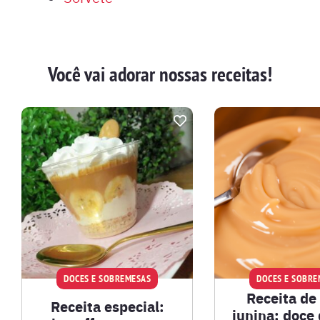
Você vai adorar nossas receitas!
DOCES E SOBREMESAS
DOCES E SOBRE
Receita de
Receita especial:
junina: doce 