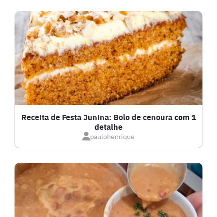
DRINKS
FRANGO
FRUTOS DO MAR
GRATINADOS
Receita de Festa Junina: Bolo de cenoura com 1
detalhe
IOGURTES
paulohenrique
LANCHES
LASANHAS