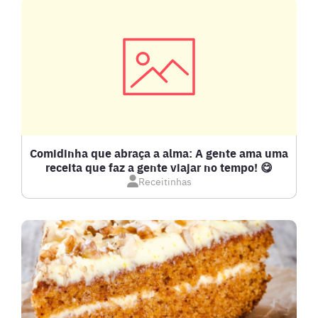
CARNE SUÍNA
CARNES
COMPOTAS E GELEIAS
DETOX
Comidinha que abraça a alma: A gente ama uma
receita que faz a gente viajar no tempo! 😋
Receitinhas
DOCES E SOBREMESAS
DRINKS
FRANGO
FRUTOS DO MAR