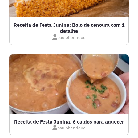
GRATINADOS
Receita de Festa Junina: Bolo de cenoura com 1
detalhe
IOGURTES
paulohenrique
LANCHES
LASANHAS
LOW CARB
MASSAS E PASTAS
Receita de Festa Junina: 6 caldos para aquecer
paulohenrique
MOLHOS