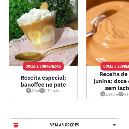
DOCES E SOBREMESAS
DOCES E SOBRE
Receita de
Receita especial:
junina: doce 
banoffee no pote
sem lact
40m
1
Porção
1h40m
4
P
VEJA AS OPÇÕES