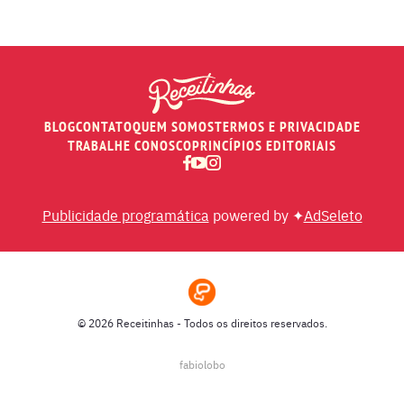
PÃES E SALGADOS
PEIXES
BLOG
CONTATO
QUEM SOMOS
TERMOS E PRIVACIDADE
RECEITAS DE AIR FRYER
TRABALHE CONOSCO
PRINCÍPIOS EDITORIAIS
RECEITAS DE ANIVERSÁRIO DE CASAMENTO
Publicidade programática
powered by ✦
AdSeleto
RECEITAS DE ANO NOVO (RÉVEILLON)
RECEITAS DE NATAL
© 2026 Receitinhas - Todos os direitos reservados.
SOPAS
fabiolobo