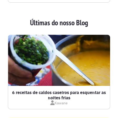
AVES
Últimas do nosso Blog
BATIDAS
BEBIDAS E DRINKS
BISCOITOS
BOLOS E TORTAS
CALDOS
6 receitas de caldos caseiros para esquentar as
noites frias
Kawane
CARNE BOVINA