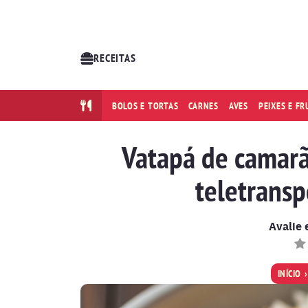
RECEITAS
BOLOS E TORTAS
CARNES
AVES
PEIXES E F
Vatapá de camarão
teletransp
Avalie 
INÍCIO