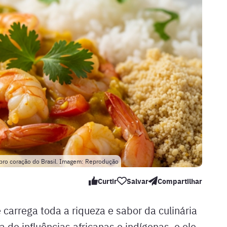
 pro coração do Brasil. Imagem: Reprodução
Curtir
Salvar
Compartilhar
carrega toda a riqueza e sabor da culinária
 de influências africanas e indígenas, e ele