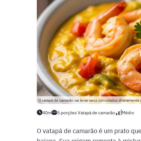
O vatapá de camarão vai levar seus convidados diretamente
40m
5 porções
Vatapá de camarão:
Médio
O vatapá de camarão é um prato que 
baiana. Sua origem remonta à mistura