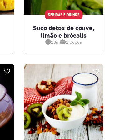
BEBIDAS E DRINKS
Suco detox de couve,
limão e brócolis
10m
2
Copos