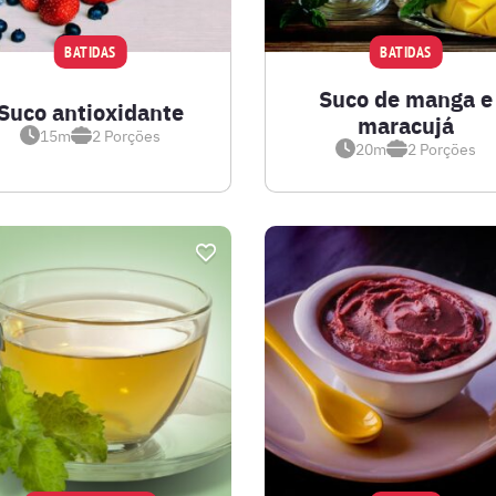
BATIDAS
BATIDAS
Suco de manga e
Suco antioxidante
maracujá
15m
2
Porções
20m
2
Porções