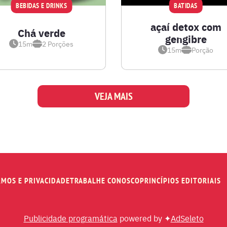
BEBIDAS E DRINKS
BATIDAS
açaí detox com
Chá verde
gengibre
15m
2
Porções
15m
Porção
VEJA MAIS
RMOS E PRIVACIDADE
TRABALHE CONOSCO
PRINCÍPIOS EDITORIAIS
Publicidade programática
powered by ✦
AdSeleto