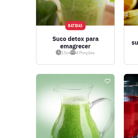
BATIDAS
Suco detox para
su
emagrecer
15m
4
Porções