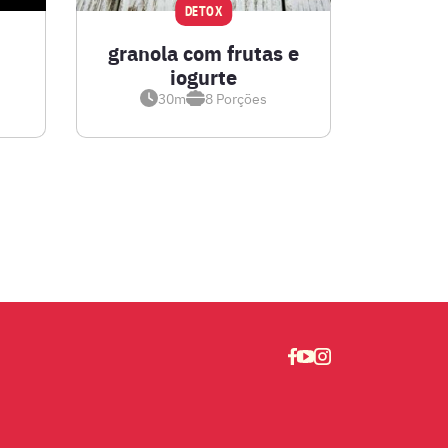
DETOX
granola com frutas e
iogurte
30m
8
Porções