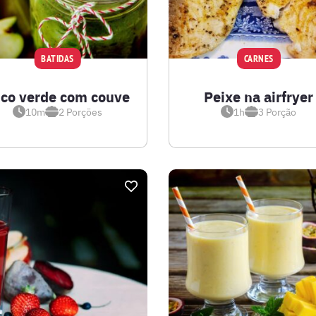
BATIDAS
CARNES
co verde com couve
Peixe na airfryer
10m
2
Porções
1h
3
Porção