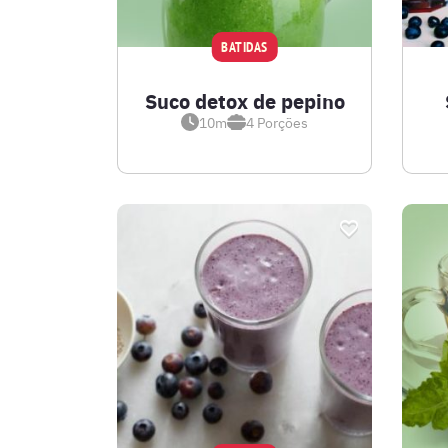
BATIDAS
Suco detox de pepino
10m
4
Porções