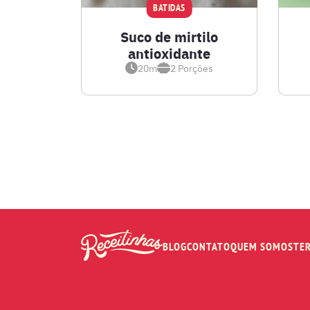
BATIDAS
Suco de mirtilo
antioxidante
20m
2
Porções
BLOG
CONTATO
QUEM SOMOS
TE